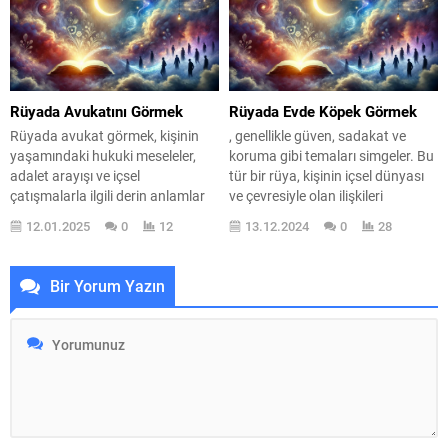
değişimleri yansıttığını biliyoruz.
Takım elbise, toplumsal statü,
Peki, toplu cesetler görmek ne
başarı ve prestij ile sıkı bir bağ
anlama geliyor? Bu rüya, ölüm ve
kurar. Rüyada askıda bir takım
kaybetme temalarını içerdiği için,
elbise görmek, bireyin gelecekteki
çoğu zaman kişinin içsel...
hedeflerine ulaşma yolunda
kendini nasıl konumlandırdığına
Rüyada Avukatını Görmek
Rüyada Evde Köpek Görmek
dair ipuçları sunar....
Rüyada avukat görmek, kişinin
, genellikle güven, sadakat ve
yaşamındaki hukuki meseleler,
koruma gibi temaları simgeler. Bu
adalet arayışı ve içsel
tür bir rüya, kişinin içsel dünyası
çatışmalarla ilgili derin anlamlar
ve çevresiyle olan ilişkileri
taşır. Bu rüya, kişinin
hakkında derin ipuçları sunar.
12.01.2025
0
12
13.12.2024
0
28
bilinçaltındaki düşünceleri ve
Peki, bu rüyayı gördüğünüzde ne
duygusal durumunu yansıtabilir.
hissettiniz? Belki de evinizdeki
Avukat, genellikle koruma ve
köpeğinizin size olan bağlılığı,
Bir Yorum Yazın
rehberlik simgesi olarak karşımıza
yaşamınızdaki güven duygusunu
çıkar. Belki de hayatınızda bir
temsil ediyordur. Rüyalar,
karar vermekte zorlanıyorsunuz
bilinçaltımızın bir yansımasıdır ve
ya da bir konuda destek
evde köpek görmek,...
arıyorsunuz. Rüyada avukat
görmek,...