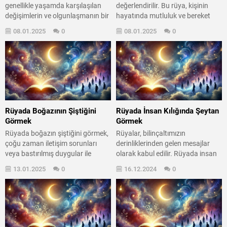
genellikle yaşamda karşılaşılan
değerlendirilir. Bu rüya, kişinin
değişimlerin ve olgunlaşmanın bir
hayatında mutluluk ve bereket
sembolüdür. Bu rüya, kişinin ruh
dolu günlerin habercisi olabilir.
08.01.2025
0
08.01.2025
0
hali ve geleceği hakkında önemli
Kiraz, tatlı ve lezzetli bir meyve
ipuçları verebilir. Beyaz saç,
olarak, aynı zamanda aşk ve
sadece yaşlanmanın değil, aynı
sevinç sembolü olarak da bilinir.
zamanda deneyim ve bilgelik
Rüya sahibi, bu tür bir rüya
kazanmanın da bir göstergesidir.
gördüğünde, hayatında güzel
Yani, rüyanızda beyaz saç
gelişmelerin olacağına dair bir
görmek, hayatınızdaki
umut...
değişimlerin ve öğrenimlerin bir
Rüyada Boğazının Şiştiğini
Rüyada İnsan Kılığında Şeytan
yansıması olabilir. Peki,...
Görmek
Görmek
Rüyada boğazın şiştiğini görmek,
Rüyalar, bilinçaltımızın
çoğu zaman iletişim sorunları
derinliklerinden gelen mesajlar
veya bastırılmış duygular ile
olarak kabul edilir. Rüyada insan
ilişkilendirilir. Bu rüya, kişinin iç
kılığında şeytan görmek, genellikle
13.01.2025
0
16.12.2024
0
dünyasında yaşadığı çatışmaları
içsel çatışmaların ve korkuların bir
ve ifade edemediği hisleri
yansımasıdır. Bu tür rüyalar,
yansıtabilir. Belki de bir şeyleri
kişinin ruh halini ve psikolojik
söylemekten çekiniyorsunuz ya
durumunu anlamak açısından
da duygularınızı açığa çıkarmakta
önemli ipuçları sunar.
zorlanıyorsunuz. Bu durum,
Rüyalarımızda gördüğümüz