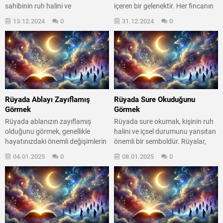
sahibinin ruh halini ve
içeren bir gelenektir. Her fincanın
yaşamındaki değişimleri
kendine özgü bir hikayesi vardır
13.12.2024
0
31.12.2024
0
yansıtabilir. Eski koltuklar,
ve bu hikayeler, fal bakma
genellikle unutulmuş anıları ve
sanatının derinliklerine inmemizi
geçmiş deneyimleri temsil eder.
sağlar. Özellikle aşağı balık, kahve
Hayatımızda birçok olay yaşarız
falında sıkça karşılaşılan
ve bu olaylar, bazen bir koltuk gibi,
semboller arasında yer alır. Peki,
bize geçmişin izlerini taşır.
bu balığın anlamı nedir? Neden bu
Rüyada eski bir...
kadar önemli? İşte...
Rüyada Ablayı Zayıflamış
Rüyada Sure Okuduğunu
Görmek
Görmek
Rüyada ablanızın zayıflamış
Rüyada sure okumak, kişinin ruh
olduğunu görmek, genellikle
halini ve içsel durumunu yansıtan
hayatınızdaki önemli değişimlerin
önemli bir semboldür. Rüyalar,
ve yeniliklerin habercisi olabilir. Bu
bilinçaltımızın derinliklerinden
04.01.2025
0
08.01.2025
0
rüya, sizin ve ailenizle olan
gelen mesajlar olarak kabul edilir
ilişkilerinizdeki dinamiklerin
ve bu mesajlar, yaşamımızda
yeniden gözden geçirilmesi
önemli değişikliklere işaret
gerektiğini de işaret edebilir.
edebilir. Peki, rüyada sure okumak
Ablanızın zayıflaması, sadece
ne anlama geliyor? Bu sorunun
fiziksel bir değişim değil, aynı
yanıtını ararken, rüyaların manevi
zamanda ruhsal ve duygusal
ve psikolojik boyutlarını da göz