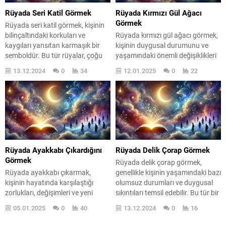
girdiğini gösterir. Yeşil soğan,
yaşamdan aldığı zevki yansıtır....
Rüyada Seri Katil Görmek
Rüyada Kırmızı Gül Ağacı
tazeliği ve...
Görmek
Rüyada seri katil görmek, kişinin
bilinçaltındaki korkuları ve
Rüyada kırmızı gül ağacı görmek,
kaygıları yansıtan karmaşık bir
kişinin duygusal durumunu ve
semboldür. Bu tür rüyalar, çoğu
yaşamındaki önemli değişiklikleri
zaman derin psikolojik anlamlar
simgeler. Bu rüya, sevgi, tutku ve
13.12.2024
0
34
12.01.2025
0
22
taşır ve rüyayı gören kişinin ruh
ilişkiler hakkında derin anlamlar
hali ile ilgili ipuçları verir. Peki, bu
taşırken, aynı zamanda kişinin
rüyayı gördüğünüzde ne
içsel dünyasına da bir yolculuk
hissetmelisiniz? Belki de bu, içsel
sunar. Kırmızı gül, aşkın ve
çatışmalarınızla yüzleşme
güzelliğin sembolü olarak bilinir;
zamanının geldiğinin bir işareti.
bu nedenle rüyada böyle bir ağaç
Rüyanızda karşılaştığınız...
görmek, genellikle olumlu
duyguların...
Rüyada Ayakkabı Çıkardığını
Rüyada Delik Çorap Görmek
Görmek
Rüyada delik çorap görmek,
Rüyada ayakkabı çıkarmak,
genellikle kişinin yaşamındaki bazı
kişinin hayatında karşılaştığı
olumsuz durumları ve duygusal
zorlukları, değişimleri ve yeni
sıkıntıları temsil edebilir. Bu tür bir
başlangıçları simgeler.
rüya, kişinin içsel
05.01.2025
0
40
13.12.2024
0
16
Ayakkabılar, genellikle kişinin
huzursuzluğunun ve yaşamındaki
yaşam yolculuğundaki adımlarını
eksikliklerin bir yansıması olarak