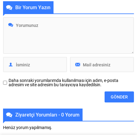
temsil ederken, onları çıkarmak,
değerlendirilebilir. Rüya sahibinin,
Bir Yorum Yazın
bir tür yükten kurtulma veya yeni
belki de farkında olmadan,
bir yola girme isteğini ifade
hayatında çözülmesi gereken bazı
edebilir. Düşünsenize, günün
sorunlar olduğunu gösterir. Peki,
yorgunluğundan sonra
bu rüya neden bu kadar önemli?
ayakkabılarınızı çıkardığınızda
Çünkü...
hissettiğiniz hafiflik… İşte
rüyanızda ayakkabı çıkarmak da
benzer bir duyguyu...
Daha sonraki yorumlarımda kullanılması için adım, e-posta
adresim ve site adresim bu tarayıcıya kaydedilsin.
Ziyaretçi Yorumları - 0 Yorum
Henüz yorum yapılmamış.