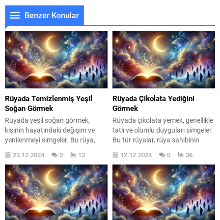
Benzer Konular
Rüyada Temizlenmiş Yeşil
Rüyada Çikolata Yediğini
Soğan Görmek
Görmek
Rüyada yeşil soğan görmek,
Rüyada çikolata yemek, genellikle
kişinin hayatındaki değişim ve
tatlı ve olumlu duyguları simgeler.
yenilenmeyi simgeler. Bu rüya,
Bu tür rüyalar, rüya sahibinin
temizlenmiş yeşil soğanın
hayatında mutluluk, zevk ve
23.12.2024
0
13
12.12.2024
0
36
anlamını ve getirdiği mesajları
tatmin arayışında olduğunu
keşfedeceğimiz bir yolculuğa
gösterir. Çikolata, sadece bir
davet ediyor. Peki, rüyada
yiyecek değil, aynı zamanda
temizlenmiş yeşil soğan görmek
sevinç ve keyif ile özdeşleşmiş bir
ne anlama geliyor? Bu rüya,
semboldür. Rüyada çikolata
genellikle kişinin ruhsal ve fiziksel
yediğini görmek, çoğu zaman
sağlığında bir iyileşme sürecine
kişinin içsel mutluluğunu ve