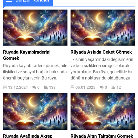
Rüyada Kayınbiraderini
Rüyada Askıda Ceket Görmek
Görmek
, kişinin yaşamındaki değişimlerin
Rüyada kayınbiraderi görmek, aile
ve belirsizliklerin simgesi olarak
ilişkileri ve sosyal bağlar hakkında
yorumlanır. Bu rüya, genellikle bir
önemli ipuçları verir. Bu rüya,
dönüm noktasında olduğunuzu
kişinin hayatındaki değişimlere,
veya hayatınızda bazı önemli
13.12.2024
0
138
05.01.2025
0
12
ilişkilerine ve duygusal durumuna
seçimlerle karşı karşıya
dair derin anlamlar taşıyabilir.
olduğunuzu gösterir. Rüyanızda
Özellikle kayınbirader, aile
askıda bir ceket görmek, belki de
dinamiklerinin bir yansıması
sosyal çevrenizdeki ilişkilerinizi
olarak, kişinin çevresindeki
sorgulamanız gerektiğini veya
insanlarla olan etkileşimlerini ve
kendinizi bir yere ait
hislerini sorgulamasına neden
hissetmediğinizi ifade edebilir.
olabilir. Bu nedenle, rüyanızda
Ceketin askıda olması, bir
Rüyada Ayağında Akrep
Rüyada Altın Taktığını Görmek