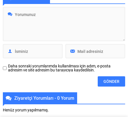
sağlayan bir sembol olarak
Düşünsenize, birden karşınıza
karşımıza çıkar. Peki, bu tür
çıkan 5 lira, belki de hayatınızı
rüyalar neden bu kadar etkileyici
değiştirecek bir fırsatın kapısını
ve anlamlıdır? İşte burada,
aralayabilir! Rüyalar,
rüyaların sembolik dilini anlamak
bilinçaltımızın bize ilettiği mesajlar
için derinlemesine bir...
olarak kabul edilir...
Daha sonraki yorumlarımda kullanılması için adım, e-posta
adresim ve site adresim bu tarayıcıya kaydedilsin.
Ziyaretçi Yorumları - 0 Yorum
Henüz yorum yapılmamış.