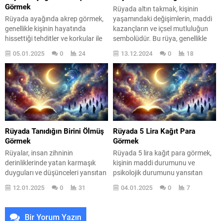
kayınbiraderinizi görmek, sadece
şeylerin...
Görmek
Rüyada altın takmak, kişinin
bir tesadüf...
Rüyada ayağında akrep görmek,
yaşamındaki değişimlerin, maddi
genellikle kişinin hayatında
kazançların ve içsel mutluluğun
hissettiği tehditler ve korkular ile
sembolüdür. Bu rüya, genellikle
ilgili derin bir anlam taşır. Rüyalar,
kişinin ruh halini, gelecekteki
05.01.2025
0
24
13.12.2024
0
18
bilinçaltımızın yansımalarıdır ve
beklentilerini ve yaşamındaki
bu tür semboller, içsel
önemli dönüşümleri yansıtır. Altın,
çatışmalarımızı ve kaygılarımızı
sadece bir değerli metal değil, aynı
ifade etme biçimimizdir. Peki,
zamanda umut, mutluluk ve
ayağında akrep gören bir kişi ne
başarı gibi kavramlarla da
hissetmeli? Bu rüya, kişinin
ilişkilendirilir. Peki, rüyada altın
güçsüzlük hissini, kontrol kaybını
takmanın anlamı nedir? Bu
ve çevresindeki tehlikeleri
sorunun yanıtı,...
Rüyada Tanıdığın Birini Ölmüş
Rüyada 5 Lira Kağıt Para
simgeliyor...
Görmek
Görmek
Rüyalar, insan zihninin
Rüyada 5 lira kağıt para görmek,
derinliklerinde yatan karmaşık
kişinin maddi durumunu ve
duyguları ve düşünceleri yansıtan
psikolojik durumunu yansıtan
gizemli bir ayna gibidir. Rüyada
önemli bir semboldür. Bu rüya,
12.01.2025
0
31
04.01.2025
0
7
tanıdık birinin ölmesi, çoğu zaman
genellikle kişinin yaşamındaki
kayıplarımızla ve hayatımızdaki
küçük ama değerli fırsatların
değişimlerle yüzleşmemizi
habercisi olarak yorumlanır.
Bir Yorum Yazın