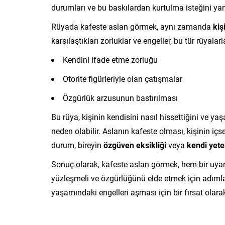
durumları ve bu baskılardan kurtulma isteğini yans
Rüyada kafeste aslan görmek, aynı zamanda
kiş
karşılaştıkları zorluklar ve engeller, bu tür rüyalar
Kendini ifade etme zorluğu
Otorite figürleriyle olan çatışmalar
Özgürlük arzusunun bastırılması
Bu rüya, kişinin kendisini nasıl hissettiğini ve 
neden olabilir. Aslanın kafeste olması, kişinin iç
durum, bireyin
özgüven eksikliği
veya
kendi yete
Sonuç olarak, kafeste aslan görmek, hem bir uyarı h
yüzleşmeli ve özgürlüğünü elde etmek için adımla
yaşamındaki engelleri aşması için bir fırsat olarak 