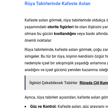
Rüya Tabirlerinde Kafeste Aslan
Kafeste aslan görmek, rüya tabirlerinde oldukça de
yaşamındaki
otorite figürleri
ile olan ilişkisini y
olması bu gücün
kısıtlandığını
veya baskı altında 
önemli noktalar:
Rüya tabirlerinde, kafeste aslan görmek, çoğu zam
simgeler. Bu tür bir rüya, kişinin kendisini özgür 
nedeniyle içsel bir sıkışmışlık yaşadığı anlamına 
aradığını ve içsel gücünü yeniden kazanma isteğini
İlginizi Çekebilecek Tabirler
Rüyada Çöl Ku
Ayrıca, rüya tabirleri açısından, kafeste aslan gör
Güç ve Kontrol:
Kafeste aslan, güç arayışını ve