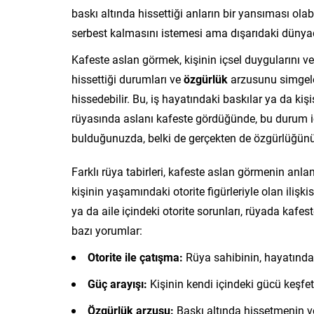
baskı altında hissettiği anların bir yansıması ola
serbest kalmasını istemesi ama dışarıdaki dün
Kafeste aslan görmek, kişinin içsel duygularını ve 
hissettiği durumları ve
özgürlük
arzusunu simgeler
hissedebilir. Bu, iş hayatındaki baskılar ya da kişis
rüyasında aslanı kafeste gördüğünde, bu durum içs
bulduğunuzda, belki de gerçekten de özgürlüğün
Farklı rüya tabirleri, kafeste aslan görmenin anlamı
kişinin yaşamındaki otorite figürleriyle olan ilişki
ya da aile içindeki otorite sorunları, rüyada kafest
bazı yorumlar:
Otorite ile çatışma:
Rüya sahibinin, hayatında 
Güç arayışı:
Kişinin kendi içindeki gücü keşfet
Özgürlük arzusu:
Baskı altında hissetmenin ve