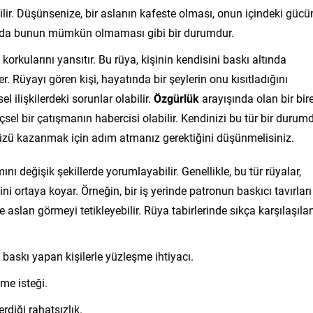
bilir. Düşünsenize, bir aslanın kafeste olması, onun içindeki gücü
yada bunun mümkün olmaması gibi bir durumdur.
korkularını yansıtır. Bu rüya, kişinin kendisini baskı altında
. Rüyayı gören kişi, hayatında bir şeylerin onu kısıtladığını
el ilişkilerdeki sorunlar olabilir.
Özgürlük
arayışında olan bir bire
el bir çatışmanın habercisi olabilir. Kendinizi bu tür bir durum
üzü kazanmak için adım atmanız gerektiğini düşünmelisiniz.
nı değişik şekillerde yorumlayabilir. Genellikle, bu tür rüyalar,
sini ortaya koyar. Örneğin, bir iş yerinde patronun baskıcı tavırları
e aslan görmeyi tetikleyebilir. Rüya tabirlerinde sıkça karşılaşıla
baskı yapan kişilerle yüzleşme ihtiyacı.
me isteği.
rdiği rahatsızlık.