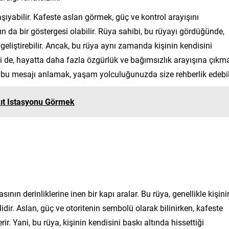
yabilir. Kafeste aslan görmek, güç ve kontrol arayışını
 da bir göstergesi olabilir. Rüya sahibi, bu rüyayı gördüğünde,
 geliştirebilir. Ancak, bu rüya aynı zamanda kişinin kendisini
Belki de, hayatta daha fazla özgürlük ve bağımsızlık arayışına çıkm
e bu mesajı anlamak, yaşam yolculuğunuzda size rehberlik edebili
ıt Istasyonu Görmek
asının derinliklerine inen bir kapı aralar. Bu rüya, genellikle kişini
ilidir. Aslan, güç ve otoritenin sembolü olarak bilinirken, kafeste
ir. Yani, bu rüya, kişinin kendisini baskı altında hissettiği