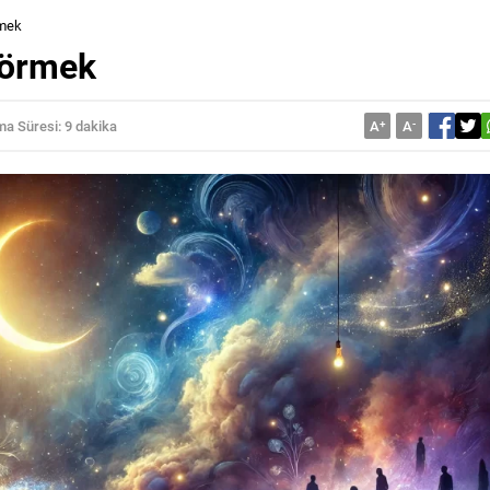
rmek
Görmek
a Süresi: 9 dakika
A
+
A
-