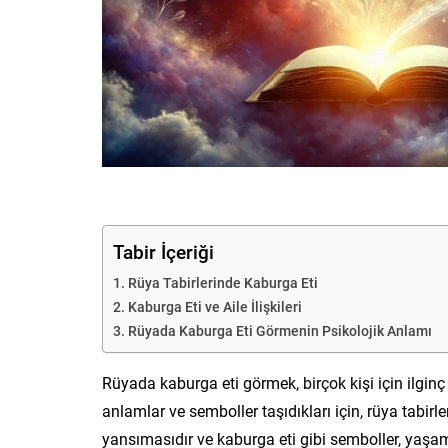
Tabir İçeriği
Rüya Tabirlerinde Kaburga Eti
Kaburga Eti ve Aile İlişkileri
Rüyada Kaburga Eti Görmenin Psikolojik Anlamı
Rüyada kaburga eti görmek, birçok kişi için ilginç
anlamlar ve semboller taşıdıkları için, rüya tabirle
yansımasıdır ve kaburga eti gibi semboller, yaşam