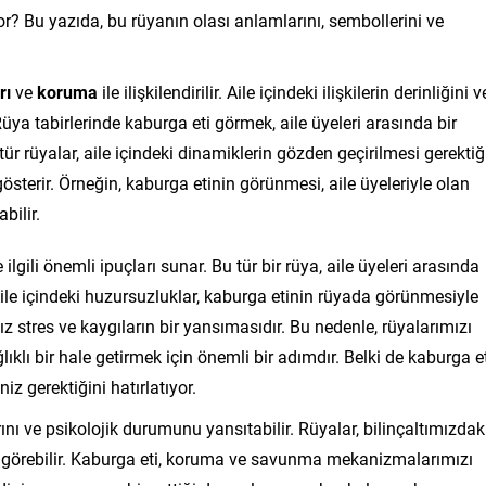
? Bu yazıda, bu rüyanın olası anlamlarını, sembollerini ve
rı
ve
koruma
ile ilişkilendirilir. Aile içindeki ilişkilerin derinliğini v
. Rüya tabirlerinde kaburga eti görmek, aile üyeleri arasında bir
tür rüyalar, aile içindeki dinamiklerin gözden geçirilmesi gerektiğ
österir. Örneğin, kaburga etinin görünmesi, aile üyeleriyle olan
bilir.
ilgili önemli ipuçları sunar. Bu tür bir rüya, aile üyeleri arasında
Aile içindeki huzursuzluklar, kaburga etinin rüyada görünmesiyle
ız stres ve kaygıların bir yansımasıdır. Bu nedenle, rüyalarımızı
ğlıklı bir hale getirmek için önemli bir adımdır. Belki de kaburga et
z gerektiğini hatırlatıyor.
nı ve psikolojik durumunu yansıtabilir. Rüyalar, bilinçaltımızdak
vi görebilir. Kaburga eti, koruma ve savunma mekanizmalarımızı