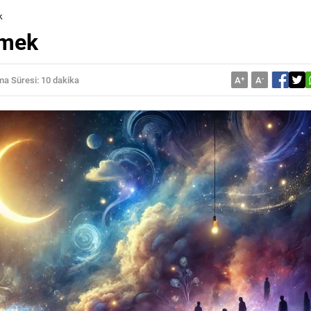
k
rmek
a Süresi: 10 dakika
A
+
A
-