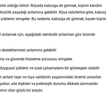
ntılı olduğu bilinir. Rüyada kaburga eti görmek, kişinin kendini
lirsizlik yaşadığı anlamına gelebilir. Rüya tabirlerine göre, kabur
l yüklerini simgeler. Bu nedenle, kaburga eti görmek, bazen kişini
yi anlamak için, aşağıdaki sembolik anlamları göz önünde
 desteklenmesi anlamına gelebilir.
ruma ve güvende hissetme arzusunu simgeler.
duygusal yüklerin ve içsel çatışmaların bir göstergesi olabilir.
ir anlam taşır ve rüya sahibinin yaşamındaki önemli unsurları
ları, aile ilişkileri ve psikolojik durumu dikkate alınmalıdır.
mcı olan güçlü bir araçtır.