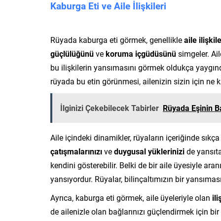
Kaburga Eti ve Aile İlişkileri
Rüyada kaburga eti görmek, genellikle
aile ilişkile
güçlülüğünü
ve
koruma içgüdüsünü
simgeler. Ail
bu ilişkilerin yansımasını görmek oldukça yaygınd
rüyada bu etin görünmesi, ailenizin sizin için ne 
İlginizi Çekebilecek Tabirler
Rüyada Eşinin 
Aile içindeki dinamikler, rüyaların içeriğinde sık
çatışmalarınızı
ve
duygusal yüklerinizi
de yansıtab
kendini gösterebilir. Belki de bir aile üyesiyle a
yansıyordur. Rüyalar, bilinçaltımızın bir yansıması
Ayrıca, kaburga eti görmek, aile üyeleriyle olan
il
de ailenizle olan bağlarınızı güçlendirmek için bir