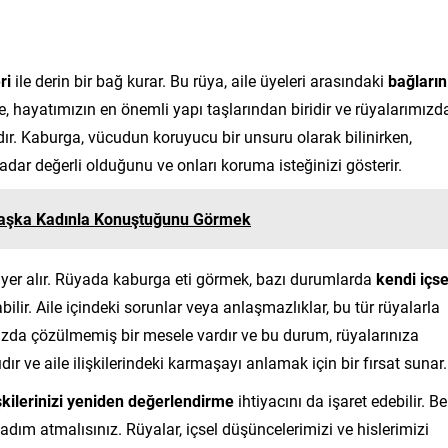
ri
ile derin bir bağ kurar. Bu rüya, aile üyeleri arasındaki
bağların
e, hayatımızın en önemli yapı taşlarından biridir ve rüyalarımızd
ır. Kaburga, vücudun koruyucu bir unsuru olarak bilinirken,
kadar değerli olduğunu ve onları koruma isteğinizi gösterir.
Başka Kadınla Konuştuğunu Görmek
ça yer alır. Rüyada kaburga eti görmek, bazı durumlarda
kendi içse
ilir. Aile içindeki sorunlar veya anlaşmazlıklar, bu tür rüyalarla
ranızda çözülmemiş bir mesele vardır ve bu durum, rüyalarınıza
dır ve aile ilişkilerindeki karmaşayı anlamak için bir fırsat sunar.
işkilerinizi yeniden değerlendirme
ihtiyacını da işaret edebilir. Be
 adım atmalısınız. Rüyalar, içsel düşüncelerimizi ve hislerimizi