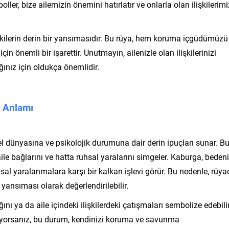
ller, bize ailemizin önemini hatırlatır ve onlarla olan ilişkilerimi
işkilerin derin bir yansımasıdır. Bu rüya, hem koruma içgüdümüzü
 önemli bir işarettir. Unutmayın, ailenizle olan ilişkilerinizi
nız için oldukça önemlidir.
k Anlamı
el dünyasına ve psikolojik durumuna dair derin ipuçları sunar. B
aile bağlarını ve hatta ruhsal yaralarını simgeler. Kaburga, beden
al yaralanmalara karşı bir kalkan işlevi görür. Bu nedenle, rüya
yansıması olarak değerlendirilebilir.
ını ya da aile içindeki ilişkilerdeki çatışmaları sembolize edebilir
rüyorsanız, bu durum, kendinizi koruma ve savunma