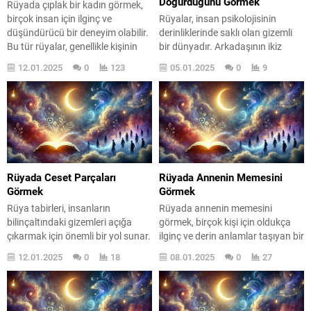
Doğurduğunu Görmek
Rüyada çıplak bir kadın görmek,
birçok insan için ilginç ve
Rüyalar, insan psikolojisinin
düşündürücü bir deneyim olabilir.
derinliklerinde saklı olan gizemli
Bu tür rüyalar, genellikle kişinin
bir dünyadır. Arkadaşının ikiz
içsel dünyasıyla ilgili derin
bebek doğurduğunu görmek,
12.01.2025
0
123
05.01.2025
0
9
anlamlar taşır. Rüyalar,
birçok farklı anlam ve sembol
bilinçaltımızın bize gönderdiği
barındırır. Bu tür rüyalar, kişinin
mesajlar gibidir ve çıplaklık
yaşamındaki değişimlerin, yeni
sembolü, özgürlük, savunmasızlık
başlangıçların ve fırsatların
ve cinsellik gibi temalarla
habercisi olabilir. Rüya gören
bağlantılıdır. Peki, bu rüyayı
kişinin, arkadaşının bu durumu
gördüğünüzde ne hissettiniz?
üzerinden kendi duygusal
Korku mu, heyecan...
durumunu ve sosyal ilişkilerini
Rüyada Ceset Parçaları
Rüyada Annenin Memesini
sorgulaması oldukça yaygındır.
Görmek
Görmek
Peki, bu...
Rüya tabirleri, insanların
Rüyada annenin memesini
bilinçaltındaki gizemleri açığa
görmek, birçok kişi için oldukça
çıkarmak için önemli bir yol sunar.
ilginç ve derin anlamlar taşıyan bir
, birçok kişi için rahatsız edici bir
deneyimdir. Bu rüya, bireyin
12.01.2025
0
18
08.01.2025
0
27
deneyim olabilir. Peki, bu tür bir
duygusal durumu ve
rüya neden görülür? Rüyalar,
bilinçaltındaki düşüncelerle
sadece uyku sırasında yaşanan
doğrudan bağlantılıdır. Annenin
hayaller değil, aynı zamanda ruh
memesinin rüyalardaki yeri,