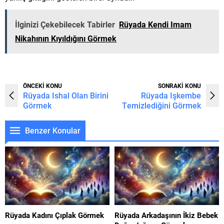
İlginizi Çekebilecek Tabirler
Rüyada Kendi Imam
Nikahının Kıyıldığını Görmek
ÖNCEKİ KONU
SONRAKİ KONU
Rüyada Ishal Olan Birini
Rüyada Işkembe
Görmek
Temizlediğini Görmek
Benzer Konular
Rüyada Kadını Çıplak Görmek
Rüyada Arkadaşının İkiz Bebek