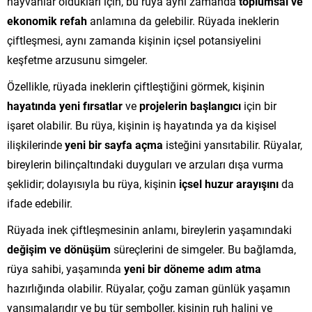
hayvanlar oldukları için, bu rüya aynı zamanda
toplumsal ve
ekonomik refah
anlamına da gelebilir. Rüyada ineklerin
çiftleşmesi, aynı zamanda kişinin içsel potansiyelini
keşfetme arzusunu simgeler.
Özellikle, rüyada ineklerin çiftleştiğini görmek, kişinin
hayatında yeni fırsatlar
ve
projelerin başlangıcı
için bir
işaret olabilir. Bu rüya, kişinin iş hayatında ya da kişisel
ilişkilerinde
yeni bir sayfa açma
isteğini yansıtabilir. Rüyalar,
bireylerin bilinçaltındaki duyguları ve arzuları dışa vurma
şeklidir; dolayısıyla bu rüya, kişinin
içsel huzur arayışını
da
ifade edebilir.
Rüyada inek çiftleşmesinin anlamı, bireylerin yaşamındaki
değişim ve dönüşüm
süreçlerini de simgeler. Bu bağlamda,
rüya sahibi, yaşamında
yeni bir döneme adım atma
hazırlığında olabilir. Rüyalar, çoğu zaman günlük yaşamın
yansımalarıdır ve bu tür semboller, kişinin ruh halini ve