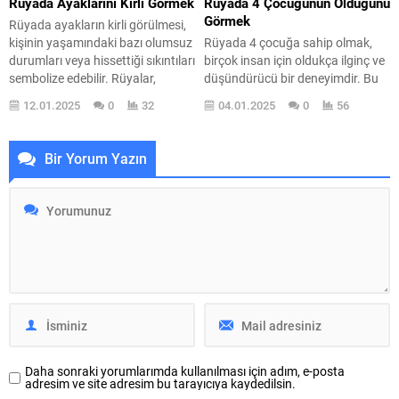
Rüyada Ayaklarını Kirli Görmek
Rüyada 4 Çocuğunun Olduğunu
sizin kendinize karşı...
hakkında da...
Görmek
Rüyada ayakların kirli görülmesi,
kişinin yaşamındaki bazı olumsuz
Rüyada 4 çocuğa sahip olmak,
durumları veya hissettiği sıkıntıları
birçok insan için oldukça ilginç ve
sembolize edebilir. Rüyalar,
düşündürücü bir deneyimdir. Bu
bilinçaltımızın bir yansımasıdır ve
rüya, genellikle hayatın yeni bir
12.01.2025
0
32
04.01.2025
0
56
bu tür rüyalar, genellikle ruh
aşamasına geçiş ya da içsel bir
halimizle doğrudan ilişkilidir. Kirli
dönüşüm anlamına gelir. Rüya
ayaklar, yürüdüğümüz yolda
sahipleri, bu tür rüyaların
Bir Yorum Yazın
karşılaştığımız engelleri, zorlukları
ardından kendilerini daha
ve içsel çatışmaları temsil edebilir.
sorumlu, daha bağlı ve daha sevgi
Peki, bu rüya ne anlama geliyor?
dolu hissetme eğilimindedirler.
Rüyayı gören kişinin ruh hali...
Peki, 4 çocuk görmek...
Daha sonraki yorumlarımda kullanılması için adım, e-posta
adresim ve site adresim bu tarayıcıya kaydedilsin.