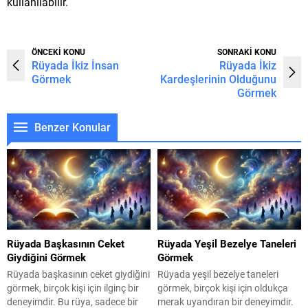
kullanılabilir.
ÖNCEKİ KONU
SONRAKİ KONU
Rüyada İkiz İnsan
Rüyada İkiz
Görmek
Kardeşlerinin Olduğunu
Görmek
Benzer Konular
Rüyada Başkasının Ceket
Rüyada Yeşil Bezelye Taneleri
Giydiğini Görmek
Görmek
Rüyada başkasının ceket giydiğini
Rüyada yeşil bezelye taneleri
görmek, birçok kişi için ilginç bir
görmek, birçok kişi için oldukça
deneyimdir. Bu rüya, sadece bir
merak uyandıran bir deneyimdir.