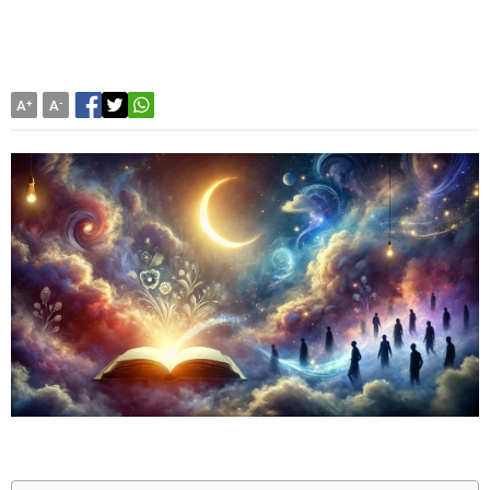
A
+
A
-