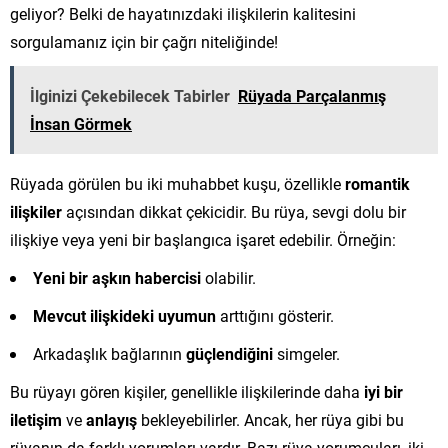
geliyor? Belki de hayatınızdaki ilişkilerin kalitesini
sorgulamanız için bir çağrı niteliğinde!
İlginizi Çekebilecek Tabirler
Rüyada Parçalanmış
İnsan Görmek
Rüyada görülen bu iki muhabbet kuşu, özellikle
romantik
ilişkiler
açısından dikkat çekicidir. Bu rüya, sevgi dolu bir
ilişkiye veya yeni bir başlangıca işaret edebilir. Örneğin:
Yeni bir aşkın habercisi
olabilir.
Mevcut ilişkideki uyumun
arttığını gösterir.
Arkadaşlık bağlarının
güçlendiğini
simgeler.
Bu rüyayı gören kişiler, genellikle ilişkilerinde daha
iyi bir
iletişim
ve
anlayış
bekleyebilirler. Ancak, her rüya gibi bu
rüyanın da farklı yorumları vardır. Bazı rüya yorumcuları, iki