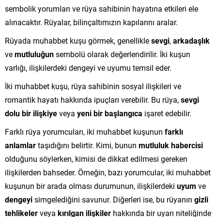
sembolik yorumları ve rüya sahibinin hayatına etkileri ele
alınacaktır. Rüyalar, bilinçaltımızın kapılarını aralar.
Rüyada muhabbet kuşu görmek, genellikle
sevgi
,
arkadaşlık
ve
mutluluğun
sembolü olarak değerlendirilir. İki kuşun
varlığı, ilişkilerdeki dengeyi ve uyumu temsil eder.
İki muhabbet kuşu, rüya sahibinin sosyal ilişkileri ve
romantik hayatı hakkında ipuçları verebilir. Bu rüya,
sevgi
dolu bir ilişkiye
veya
yeni bir başlangıca
işaret edebilir.
Farklı rüya yorumcuları, iki muhabbet kuşunun
farklı
anlamlar
taşıdığını belirtir. Kimi, bunun
mutluluk habercisi
olduğunu söylerken, kimisi de dikkat edilmesi gereken
ilişkilerden bahseder. Örneğin, bazı yorumcular, iki muhabbet
kuşunun bir arada olması durumunun, ilişkilerdeki
uyum
ve
dengeyi
simgelediğini savunur. Diğerleri ise, bu rüyanın
gizli
tehlikeler
veya
kırılgan ilişkiler
hakkında bir uyarı niteliğinde