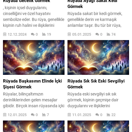
Rüyada Gecelik Görmek
Rüyada Ayağı Sakat Kedi
Görmek
, kişinin içsel duygularını,
cinselliğini ve özel hayatını
Rüyada sakat bir kedi görmek,
sembolize eder. Bu rüya, genellikle
genellikle derin ve karmaşık
kişinin ruh halini ve ilişkilerini
anlamlar taşır. Bu tür bir rüya,
anlamaya yardımcı olabilir.
kişinin yaşamında hissettiği
12.12.2024
0
19
05.01.2025
0
74
Gecelik, rahatlık ve huzur arayışını
zayıflık ve savunmasızlık
simgelerken, aynı zamanda
duygularını yansıtabilir. Kediler,
kişinin kendini savunmasız
bağımsızlık ve gizem sembolü
hissettiği anları da yansıtabilir.
olarak bilinirken, sakat bir kedi
Rüyada gecelik görmek, bireyin
görmek, bu bağımsızlığın
içsel dünyasında yaşadığı
kaybolduğuna veya zorluklarla
çatışmaları, arzuları ve korkuları
karşılaşıldığına işaret edebilir.
gün yüzüne çıkarabilir....
Rüyalar, bilinçaltımızın bir
Rüyada Başkasının Elinde İçki
Rüyada Sık Sık Eski Sevgiliyi
yansımasıdır ve bu durumda,
Şişesi Görmek
Görmek
rüya...
Rüyalar, bilinçaltımızın
Rüyada eski sevgiliyi sık sık
derinliklerinden gelen mesajlar
görmek, kişinin geçmişe dair
gibidir. Birçok insan rüyasında içki
duygularını ve ilişkilerini
şişesi görebilir; özellikle bu şişenin
sorguladığını gösterir. Bu tür
12.01.2025
0
7
11.01.2025
0
22
başkası tarafından tutulduğunu
rüyalar, çoğu zaman
görmek, oldukça ilginç bir durumu
bilinçaltımızın derinliklerinden
temsil eder. Peki, bu rüya ne
gelen bir çağrıdır. Belki de eski