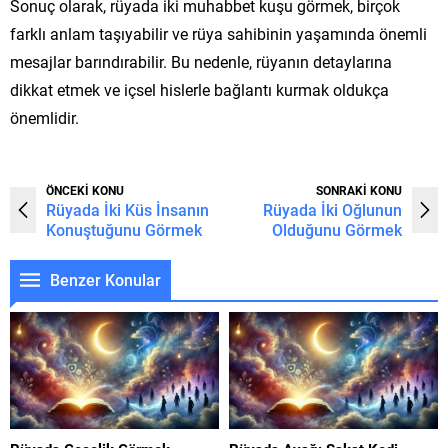
Sonuç olarak, rüyada iki muhabbet kuşu görmek, birçok
farklı anlam taşıyabilir ve rüya sahibinin yaşamında önemli
mesajlar barındırabilir. Bu nedenle, rüyanın detaylarına
dikkat etmek ve içsel hislerle bağlantı kurmak oldukça
önemlidir.
ÖNCEKİ KONU
SONRAKİ KONU
Rüyada İki Küs İnsanın
Rüyada İki Oğlunun
Konuştuğunu Görmek
Olduğunu Görmek
Benzer Konular