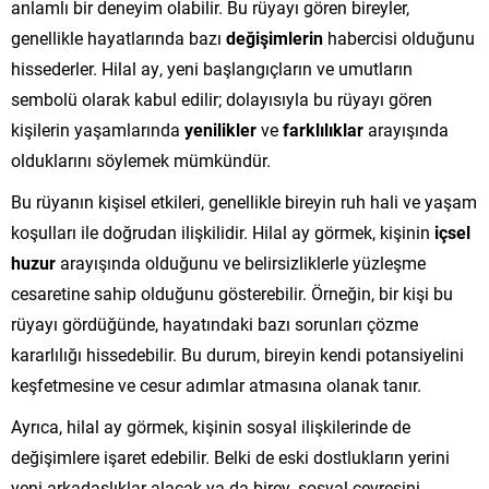
anlamlı bir deneyim olabilir. Bu rüyayı gören bireyler,
genellikle hayatlarında bazı
değişimlerin
habercisi olduğunu
hissederler. Hilal ay, yeni başlangıçların ve umutların
sembolü olarak kabul edilir; dolayısıyla bu rüyayı gören
kişilerin yaşamlarında
yenilikler
ve
farklılıklar
arayışında
olduklarını söylemek mümkündür.
Bu rüyanın kişisel etkileri, genellikle bireyin ruh hali ve yaşam
koşulları ile doğrudan ilişkilidir. Hilal ay görmek, kişinin
içsel
huzur
arayışında olduğunu ve belirsizliklerle yüzleşme
cesaretine sahip olduğunu gösterebilir. Örneğin, bir kişi bu
rüyayı gördüğünde, hayatındaki bazı sorunları çözme
kararlılığı hissedebilir. Bu durum, bireyin kendi potansiyelini
keşfetmesine ve cesur adımlar atmasına olanak tanır.
Ayrıca, hilal ay görmek, kişinin sosyal ilişkilerinde de
değişimlere işaret edebilir. Belki de eski dostlukların yerini
yeni arkadaşlıklar alacak ya da birey, sosyal çevresini