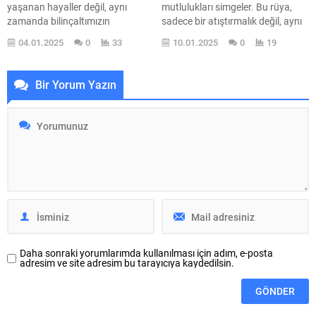
yaşanan hayaller değil, aynı
mutlulukları simgeler. Bu rüya,
zamanda bilinçaltımızın
sadece bir atıştırmalık değil, aynı
derinliklerinden gelen mesajlardır.
zamanda içsel huzurun ve
04.01.2025
0
33
10.01.2025
0
19
Ahtapot kolu, rüya dünyasında
zevklerin keşfine dair bir
karmaşıklığı ve çok yönlülüğü
yolculuğun da habercisidir.
temsil eder. Bu makalede, ahtapot
Hayatın yoğun temposu içinde,
Bir Yorum Yazın
kolunun rüya yorumları, sembolik
bazen küçük mutlulukların bile ne
anlamları ve psikolojik etkileri
kadar değerli olduğunu
üzerine detaylı bilgiler
hatırlamak gerekir. Rüyada
sunulacaktır. Ahtapot kolu, birçok
çikolatalı gofret görmek, bu küçük
kültürde farklı anlamlar taşır....
ama anlamlı anların önemini...
Daha sonraki yorumlarımda kullanılması için adım, e-posta
adresim ve site adresim bu tarayıcıya kaydedilsin.