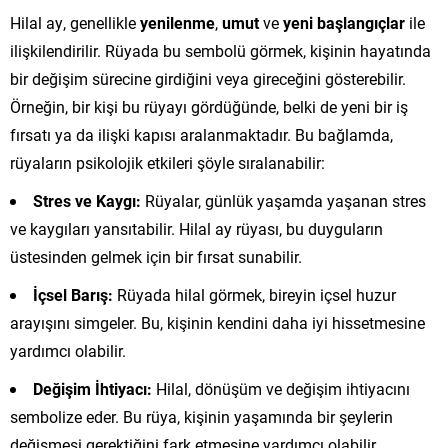
Hilal ay, genellikle
yenilenme
,
umut
ve
yeni başlangıçlar
ile
ilişkilendirilir. Rüyada bu sembolü görmek, kişinin hayatında
bir değişim sürecine girdiğini veya gireceğini gösterebilir.
Örneğin, bir kişi bu rüyayı gördüğünde, belki de yeni bir iş
fırsatı ya da ilişki kapısı aralanmaktadır. Bu bağlamda,
rüyaların psikolojik etkileri şöyle sıralanabilir:
Stres ve Kaygı:
Rüyalar, günlük yaşamda yaşanan stres
ve kaygıları yansıtabilir. Hilal ay rüyası, bu duyguların
üstesinden gelmek için bir fırsat sunabilir.
İçsel Barış:
Rüyada hilal görmek, bireyin içsel huzur
arayışını simgeler. Bu, kişinin kendini daha iyi hissetmesine
yardımcı olabilir.
Değişim İhtiyacı:
Hilal, dönüşüm ve değişim ihtiyacını
sembolize eder. Bu rüya, kişinin yaşamında bir şeylerin
değişmesi gerektiğini fark etmesine yardımcı olabilir.