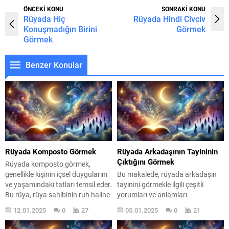
ÖNCEKİ KONU
SONRAKİ KONU
Rüyada Hiç
Rüyada Hindi Civciv
Konuşmadığın Birini
Görmek
Görmek
Benzer Konular
Rüyada Komposto Görmek
Rüyada Arkadaşının Tayininin
Çıktığını Görmek
Rüyada komposto görmek,
genellikle kişinin içsel duygularını
Bu makalede, rüyada arkadaşın
ve yaşamındaki tatları temsil eder.
tayinini görmekle ilgili çeşitli
Bu rüya, rüya sahibinin ruh haline
yorumları ve anlamları
dair önemli ipuçları sunabilir.
keşfedeceğiz. Rüya tabirleri,
12.01.2025
0
27
05.01.2025
0
21
Komposto, birçok farklı meyve ve
psikolojik etkiler ve sosyal ilişkiler
tat ile yapılabileceği için, bu rüya,
üzerindeki yansımaları ele