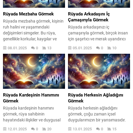
Rüyada Mezbaha Görmek
Rüyada Arkadaşını İç
Çamaşırıyla Görmek
Rüyada mezbaha görmek, kişinin
ruh halini ve yaşamındaki
Rüyada arkadaşınızı iç
değişimleri simgeler. Bu rüya,
çamaşırıyla görmek, birçok insan
genellikle korkular, kaygılar ve
için şaşırtıcı ve merak uyandırıcı
dönüşüm süreçleri ile
bir deneyimdir. Bu tür rüyalar,
08.01.2025
0
13
05.01.2025
0
10
ilişkilendirilir. Rüyaların anlamı,
genellikle bilinçaltımızda gizli
kişisel deneyimlere göre değişiklik
kalmış duyguların ve düşüncelerin
gösterebilir. Peki, rüyada
bir yansımasıdır. Peki, bu rüya
mezbaha görmek ne anlama
neden bu kadar ilginç? Belki de
geliyor? İşte bu rüyanın derin
arkadaşlık ilişkilerimizdeki derin
anlamlarına bir göz atalım.
bağları ve mahremiyet kavramını
Rüyada mezbaha görmek,
sorgulamamıza neden olduğu
genellikle kişinin içsel
içindir. Rüyalar, sadece gece
Rüyada Kardeşinin Hanımını
Rüyada Herkesin Ağladığını
çatışmalarını ve...
uyku...
Görmek
Görmek
Rüyada kardeşinin hanımını
Rüyada herkesin ağladığını
görmek, rüya sahibinin
görmek, çoğu zaman içsel
hayatındaki ilişkiler ve duygusal
duygularımızın bir yansımasıdır.
durumlar hakkında önemli ipuçları
Bu tür rüyalar, kişinin ruh halini ve
12.01.2025
0
20
13.01.2025
0
15
taşır. Bu rüya, genellikle kişinin
psikolojik durumunu