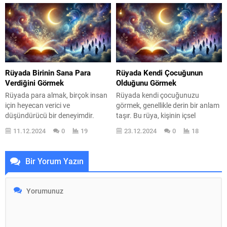
içsel çatışmalarını ve çevresindeki
derinlemesine sorgulamasına
insanlarla olan dinamiklerini
neden olabilir. Peki, bu rüyaların
yansıtır. Düşünsenize, rüyalar
ardında yatan gerçekler neler?
bazen bir ayna gibidir; iç
Rüyalar, bilinçaltımızın kapılarını
dünyamızdaki karmaşayı dışarı
aralayan birer anahtar gibidir.
yansıtır. Kardeşinizin eşini
Herkesin ağladığını görmek, belki
görmek, belki de aile içindeki
de kendi duygusal yüklerimizi ve
Rüyada Birinin Sana Para
Rüyada Kendi Çocuğunun
ilişkilerinize veya sosyal
streslerimizi dışa vurmanın bir...
Verdiğini Görmek
Olduğunu Görmek
çevrenizdeki etkileşimlerinize...
Rüyada para almak, birçok insan
Rüyada kendi çocuğunuzu
için heyecan verici ve
görmek, genellikle derin bir anlam
düşündürücü bir deneyimdir.
taşır. Bu rüya, kişinin içsel
Ancak, bu rüyanın arkasındaki
duygularının, hayallerinin ve
11.12.2024
0
19
23.12.2024
0
18
anlamları anlamak, rüya sahibinin
yaşamındaki dönüşümlerin bir
ruh halini ve yaşam koşullarını
yansıması olarak
daha iyi kavramasına yardımcı
değerlendirilebilir. Çocuk, saflığı,
Bir Yorum Yazın
olabilir. Rüyada birinin sana para
masumiyeti ve yeni başlangıçları
vermesi, genellikle şans, fırsat ve
simgeler; dolayısıyla, rüyada
destek ile ilişkilendirilir. Bu tür
çocuğunuzun olduğunu görmek,
rüyalar, kişinin hayatında
hayatınızdaki yeniliklere ve umut
beklenmedik bir yardım...
dolu değişimlere işaret eder.
Ancak, bu rüyanın anlamı kişiden
kişiye değişebilir ve...