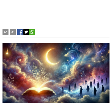
A
+
A
-