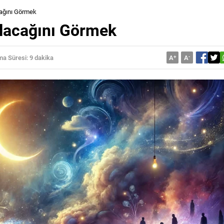
ağını Görmek
lacağını Görmek
a Süresi: 9 dakika
A
+
A
-