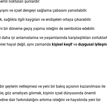
mli noktaları şunlardır:
yışını ve içsel dengeyi sağlama çabasını yansıtabilir.
ağlıkla ilgili kaygıları ve endişeleri ortaya çıkarabilir.
i bir döneme geçiş yapma isteğini de sembolize edebilir.
ni daha iyi anlamalarına ve yaşamlarında karşılaştıkları zorluklar
birer hayal değil, aynı zamanda
kişisel keşif
ve
duygusal iyileş
r şeylerin netleşmesi ve yeni bir bakış açısının kazanılması ile
denle, göz ameliyatı görmek, kişinin içsel dünyasında önemli
ndine dair farkındalığını artırma isteğini ve hayatında yeni bir