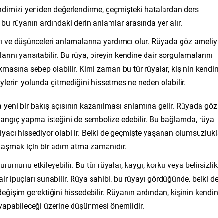
endimizi yeniden değerlendirme, geçmişteki hatalardan ders
 rüyanın ardındaki derin anlamlar arasında yer alır.
arı ve düşünceleri anlamalarına yardımcı olur. Rüyada göz ameliy
larını yansıtabilir. Bu rüya, bireyin kendine dair sorgulamalarını
masına sebep olabilir. Kimi zaman bu tür rüyalar, kişinin kendi
ylerin yolunda gitmediğini hissetmesine neden olabilir.
ya yeni bir bakış açısının kazanılması anlamına gelir. Rüyada göz
langıç yapma isteğini de sembolize edebilir. Bu bağlamda, rüya
tiyacı hissediyor olabilir. Belki de geçmişte yaşanan olumsuzlukl
ulaşmak için bir adım atma zamanıdır.
umunu etkileyebilir. Bu tür rüyalar, kaygı, korku veya belirsizlik
 dair ipuçları sunabilir. Rüya sahibi, bu rüyayı gördüğünde, belki d
değişim gerektiğini hissedebilir. Rüyanın ardından, kişinin kendin
 yapabileceği üzerine düşünmesi önemlidir.