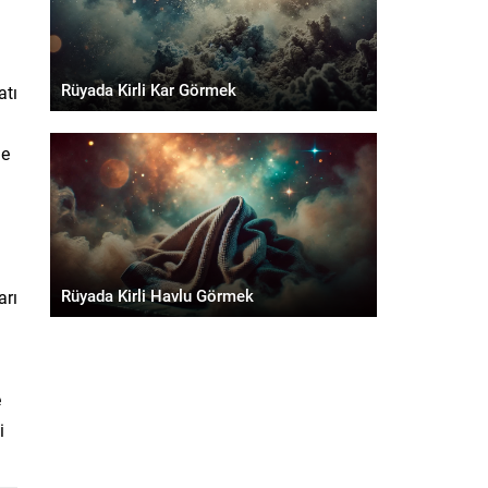
Rüyada Kirli Kar Görmek
atı
ne
Rüyada Kirli Havlu Görmek
arı
e
i