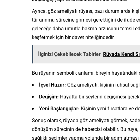
Ayrıca, göz ameliyatı rüyası, bazı durumlarda kiş
tür arınma sürecine girmesi gerektiğini de ifade e
geleceğe daha umutla bakma arzusunu temsil eder. G
keşfetmek için bir davet niteliğindedir.
İlginizi Çekebilecek Tabirler
Rüyada Kendi Sı
Bu rüyanın sembolik anlamı, bireyin hayatındaki çe
İçsel Huzur:
Göz ameliyatı, kişinin ruhsal sağl
Değişim:
Hayatta bir şeylerin değişmesi gerektiğ
Yeni Başlangıçlar:
Kişinin yeni fırsatlara ve d
Sonuç olarak, rüyada göz ameliyatı görmek, sadec
dönüşüm sürecinin de habercisi olabilir. Bu rüya,
sağlıklı seçimler yapma yolunda bir adım atması iç