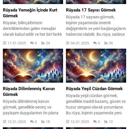
Rüyada Yemeğin İçinde Kurt
Rüyada 17 Sayısı Görmek
Görmek
Rüyada 17 sayısını görmek,
Rüyalar, bilinçaltımızın
kişinin yaşamında önemli
derinliklerinden gelen mesajlar
değişimlerin ve yeni başlangıçların
olarak kabul edilir ve her biri farklı
habercisi olabilir. Bu rüya, sadece
anlamlar taşır. Yemeğin içinde
bir sayıdan ibaret değil; aynı
11.01.2025
0
24
04.01.2025
0
56
kurt görmek, rüya tabirleri
zamanda kişinin içsel
açısından oldukça ilginç bir
yolculuğunun bir yansımasıdır.
semboldür. Bu tür bir rüya,
Peki, bu rüyayı gördüğünüzde ne
genellikle içsel kaygılarımızı,
yapmalısınız? Öncelikle, rüyaların
güvensizliklerimizi ve
kişisel ve sembolik anlamlar
karşılaştığımız zorlukları simgeler.
taşıdığını unutmamalısınız. 17
Peki, bu rüyanın arkasında yatan
sayısı, birçok kültürde şans ve
gerçekler neler? Rüyada yemeğin
fırsatlar ile ilişkilendirilir....
Rüyada Dilimlenmiş Kavun
Rüyada Yeşil Cüzdan Görmek
içinde kurt görmek, bireyin...
Görmek
Rüyada yeşil cüzdan görmek,
Rüyada dilimlenmiş kavun
genellikle maddi kazanç, güven ve
görmek, genellikle sevinç ve
huzur simgesi olarak yorumlanır.
paylaşım duygularının ön plana
Bu rüya, kişinin yaşamında yeni
çıktığı bir rüyadır. Bu tür rüyalar,
fırsatların kapısını aralayabilir.
12.01.2025
0
18
12.01.2025
0
12
kişinin sosyal hayatındaki olumlu
Rüyada yeşil cüzdan görmek,