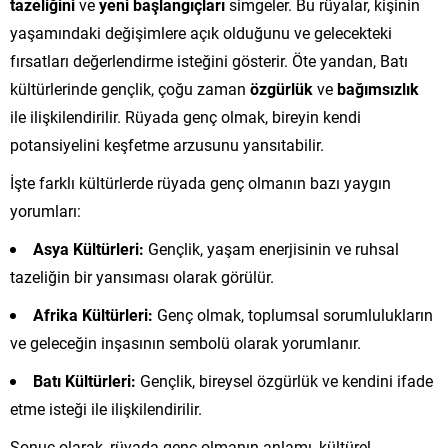
tazeliğini
ve
yeni başlangıçları
simgeler. Bu rüyalar, kişinin
yaşamındaki değişimlere açık olduğunu ve gelecekteki
fırsatları değerlendirme isteğini gösterir. Öte yandan, Batı
kültürlerinde gençlik, çoğu zaman
özgürlük
ve
bağımsızlık
ile ilişkilendirilir. Rüyada genç olmak, bireyin kendi
potansiyelini keşfetme arzusunu yansıtabilir.
İşte farklı kültürlerde rüyada genç olmanın bazı yaygın
yorumları:
Asya Kültürleri:
Gençlik, yaşam enerjisinin ve ruhsal
tazeliğin bir yansıması olarak görülür.
Afrika Kültürleri:
Genç olmak, toplumsal sorumlulukların
ve geleceğin inşasının sembolü olarak yorumlanır.
Batı Kültürleri:
Gençlik, bireysel özgürlük ve kendini ifade
etme isteği ile ilişkilendirilir.
Sonuç olarak, rüyada genç olmanın anlamı, kültürel