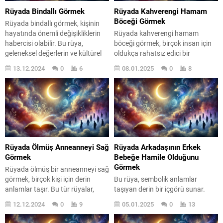
Rüyada Bindallı Görmek
Rüyada Kahverengi Hamam
Böceği Görmek
Rüyada bindallı görmek, kişinin
hayatında önemli değişikliklerin
Rüyada kahverengi hamam
habercisi olabilir. Bu rüya,
böceği görmek, birçok insan için
geleneksel değerlerin ve kültürel
oldukça rahatsız edici bir
mirasın önemini vurgular.
deneyimdir. Bu tür rüyalar,
13.12.2024
0
6
08.01.2025
0
8
Rüyaların, bilinçaltımızın
genellikle içsel korkuların ve
derinliklerinden gelen mesajlar
kaygıların bir yansıması olarak
olduğunu düşünürsek, bindallı
yorumlanır. Peki, bu rüyaların
gibi sembolik bir kıyafetin
arkasında yatan gerçek anlam
görülmesi, geçmişle olan
nedir? Rüya tabircilerine göre,
bağlarımızı sorgulamamıza neden
kahverengi hamam böceği, korku,
olabilir. Belki de aile
rahatsızlık ve bazen de kayıp
büyüklerimizin hikayelerini
hissini simgeler. Bu rüyayı gören...
Rüyada Ölmüş Anneanneyi Sağ
Rüyada Arkadaşının Erkek
hatırlatıyor ya da köklerimize olan
Görmek
Bebeğe Hamile Olduğunu
bağlılığımızı yeniden gözden...
Görmek
Rüyada ölmüş bir anneanneyi sağ
görmek, birçok kişi için derin
Bu rüya, sembolik anlamlar
anlamlar taşır. Bu tür rüyalar,
taşıyan derin bir içgörü sunar.
genellikle kayıplarımızla olan
Rüyaların yorumlanması, kişinin
12.12.2024
0
9
05.01.2025
0
13
ilişkimiz ve duygusal
ruh halini ve yaşamındaki
durumlarımız hakkında önemli
değişimleri anlamasına yardımcı