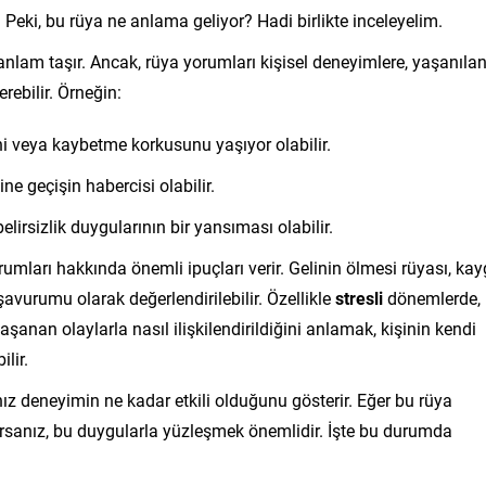
r. Peki, bu rüya ne anlama geliyor? Hadi birlikte inceleyelim.
lam taşır. Ancak, rüya yorumları kişisel deneyimlere, yaşanıla
rebilir. Örneğin:
ni veya kaybetme korkusunu yaşıyor olabilir.
ne geçişin habercisi olabilir.
lirsizlik duygularının bir yansıması olabilir.
rumları hakkında önemli ipuçları verir. Gelinin ölmesi rüyası, kayg
şavurumu olarak değerlendirilebilir. Özellikle
stresli
dönemlerde,
şanan olaylarla nasıl ilişkilendirildiğini anlamak, kişinin kendi
lir.
ız deneyimin ne kadar etkili olduğunu gösterir. Eğer bu rüya
yorsanız, bu duygularla yüzleşmek önemlidir. İşte bu durumda