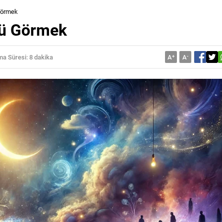
Görmek
nü Görmek
a Süresi: 8 dakika
A
+
A
-