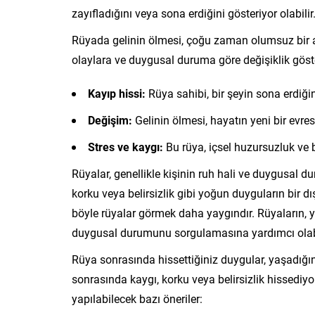
zayıfladığını veya sona erdiğini gösteriyor olabili
Rüyada gelinin ölmesi, çoğu zaman olumsuz bir an
olaylara ve duygusal duruma göre değişiklik göste
Kayıp hissi:
Rüya sahibi, bir şeyin sona erdiği
Değişim:
Gelinin ölmesi, hayatın yeni bir evresi
Stres ve kaygı:
Bu rüya, içsel huzursuzluk ve be
Rüyalar, genellikle kişinin ruh hali ve duygusal du
korku veya belirsizlik gibi yoğun duyguların bir dı
böyle rüyalar görmek daha yaygındır. Rüyaların, ya
duygusal durumunu sorgulamasına yardımcı olabi
Rüya sonrasında hissettiğiniz duygular, yaşadığın
sonrasında kaygı, korku veya belirsizlik hissedi
yapılabilecek bazı öneriler: