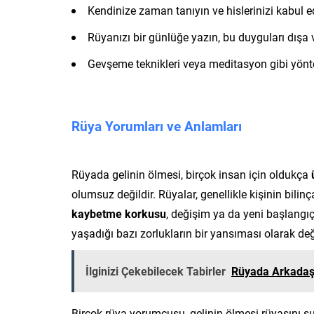
Kendinize zaman tanıyın ve hislerinizi kabul e
Rüyanızı bir günlüğe yazın, bu duyguları dışa v
Gevşeme teknikleri veya meditasyon gibi yöntem
Rüya Yorumları ve Anlamları
Rüyada gelinin ölmesi, birçok insan için oldukça
olumsuz değildir. Rüyalar, genellikle kişinin bilinç
kaybetme korkusu
, değişim ya da yeni başlangıçl
yaşadığı bazı zorlukların bir yansıması olarak değe
İlginizi Çekebilecek Tabirler
Rüyada Arkadaş
Birçok rüya yorumcusu, gelinin ölmesi rüyasını şu