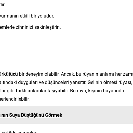
din.
urmanın etkili bir yoludur.
lerle zihninizi sakinleştirin.
ürkütücü
bir deneyim olabilir. Ancak, bu rüyanın anlamı her za
altındaki duyguları ve düşünceleri yansıtır. Gelinin ölmesi rüyası,
ar gibi farklı anlamlar taşıyabilir. Bu rüya, kişinin hayatında
rlendirilebilir.
ının Suya Düştüğünü Görmek
 şekilde yorumlar: