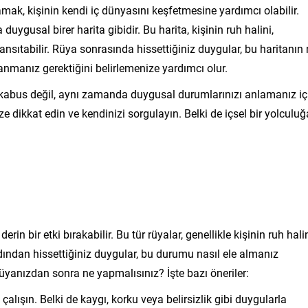
mak, kişinin kendi iç dünyasını keşfetmesine yardımcı olabilir.
uygusal birer harita gibidir. Bu harita, kişinin ruh halini,
ansıtabilir. Rüya sonrasında hissettiğiniz duygular, bu haritanın
manız gerektiğini belirlemenize yardımcı olur.
r kabus değil, aynı zamanda duygusal durumlarınızı anlamanız iç
ze dikkat edin ve kendinizi sorgulayın. Belki de içsel bir yolculuğ
n bir etki bırakabilir. Bu tür rüyalar, genellikle kişinin ruh hali
rdından hissettiğiniz duygular, bu durumu nasıl ele almanız
rüyanızdan sonra ne yapmalısınız? İşte bazı öneriler:
çalışın. Belki de kaygı, korku veya belirsizlik gibi duygularla