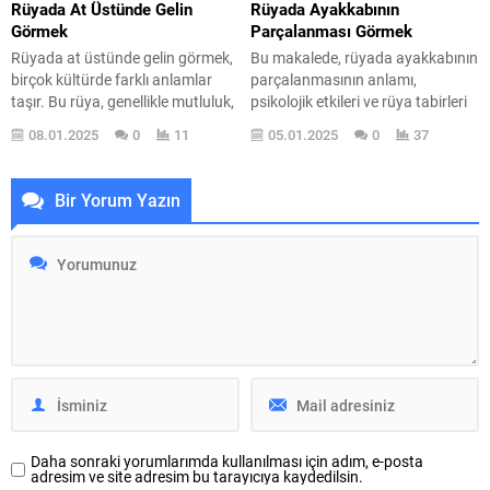
derinliklerinde gizli kalmış...
Rüyada At Üstünde Gelin
Rüyada Ayakkabının
Görmek
Parçalanması Görmek
Rüyada at üstünde gelin görmek,
Bu makalede, rüyada ayakkabının
birçok kültürde farklı anlamlar
parçalanmasının anlamı,
taşır. Bu rüya, genellikle mutluluk,
psikolojik etkileri ve rüya tabirleri
başarı ve yeni başlangıçların
üzerine bilgiler sunulacaktır.
08.01.2025
0
11
05.01.2025
0
37
habercisi olarak yorumlanır.
Rüyalarımızın derin anlamlarını
Birçok insan, rüyasında gördüğü
keşfetmeye başlayalım. Rüyada
bu görüntünün kendisine özel bir
ayakkabının parçalanması, çoğu
Bir Yorum Yazın
mesaj taşıdığını düşünür. Rüyanın
zaman kişinin yaşamındaki
detayları, içsel duyguların ve
önemli değişiklikleri ve
yaşanan olayların bir yansıması
belirsizlikleri simgeler. Peki, bu
olarak kabul edilir. Örneğin, gelinin
rüyayı gördüğünüzde neler
gülümsemesi, kişinin
hissetmelisiniz? Belki de
yaşamında...
hayatınızda bir şeylerin yolunda
gitmediğini düşünüyorsunuzdur.
İşte bu rüya, ruh halinizi...
Daha sonraki yorumlarımda kullanılması için adım, e-posta
adresim ve site adresim bu tarayıcıya kaydedilsin.