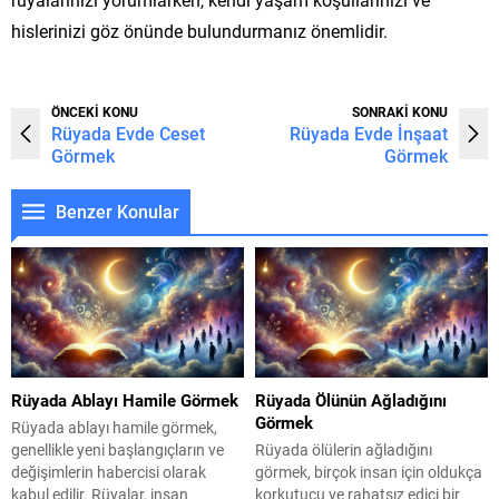
hislerinizi göz önünde bulundurmanız önemlidir.
ÖNCEKİ KONU
SONRAKİ KONU
Rüyada Evde Ceset
Rüyada Evde İnşaat
Görmek
Görmek
Benzer Konular
Rüyada Ablayı Hamile Görmek
Rüyada Ölünün Ağladığını
Görmek
Rüyada ablayı hamile görmek,
genellikle yeni başlangıçların ve
Rüyada ölülerin ağladığını
değişimlerin habercisi olarak
görmek, birçok insan için oldukça
kabul edilir. Rüyalar, insan
korkutucu ve rahatsız edici bir