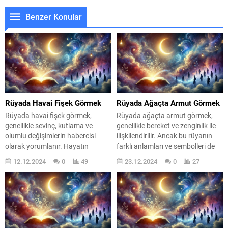
Benzer Konular
Rüyada Havai Fişek Görmek
Rüyada Ağaçta Armut Görmek
Rüyada havai fişek görmek,
Rüyada ağaçta armut görmek,
genellikle sevinç, kutlama ve
genellikle bereket ve zenginlik ile
olumlu değişimlerin habercisi
ilişkilendirilir. Ancak bu rüyanın
olarak yorumlanır. Hayatın
farklı anlamları ve sembolleri de
sunduğu sürprizlerle dolu bir
vardır. Rüyalar, bilinçaltımızın
12.12.2024
0
49
23.12.2024
0
27
yolculuğun başlangıcını simgeler.
derinliklerinden gelen mesajlardır
Havai fişekler, gökyüzünde
ve her bir sembol, yaşamımızdaki
parlayan renkli ışıklar gibi,
farklı yönleri yansıtabilir. Armut,
hayatımızda yeni ve heyecan
tatlılığı ve olgunluğu simgelerken,
verici olayların yaşanacağına dair
ağaç ise köklerimizi ve yaşamın
bir işaret niteliğindedir. Peki, bu
döngüsünü temsil eder. Bu
rüyayı gördüğünüzde ne
bağlamda, ağaçta armut