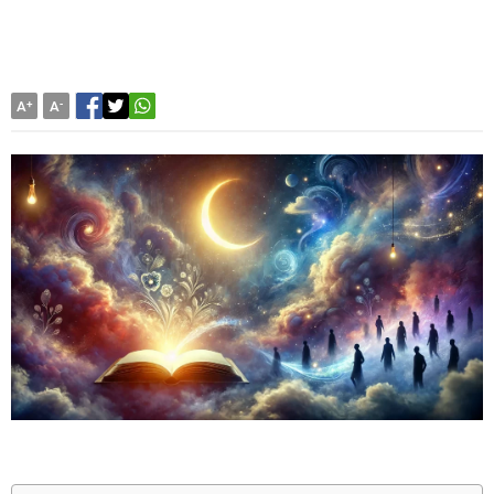
A
+
A
-