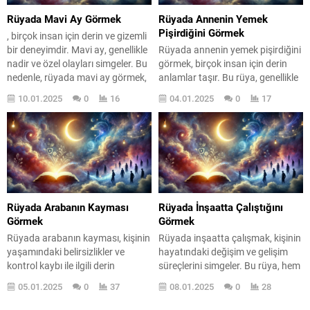
hissetmelisiniz? Belki de içsel bir
görmek,...
Rüyada Mavi Ay Görmek
Rüyada Annenin Yemek
mutluluk...
Pişirdiğini Görmek
, birçok insan için derin ve gizemli
bir deneyimdir. Mavi ay, genellikle
Rüyada annenin yemek pişirdiğini
nadir ve özel olayları simgeler. Bu
görmek, birçok insan için derin
nedenle, rüyada mavi ay görmek,
anlamlar taşır. Bu rüya, genellikle
genellikle kişinin yaşamındaki
aile bağları, sevgi ve güven ile
10.01.2025
0
16
04.01.2025
0
17
önemli değişimlerin habercisi
ilişkilendirilir. Annenin mutfakta
olarak yorumlanır. Peki, bu rüya
yemek hazırladığı sahne, sadece
neden bu kadar dikkat çekici?
bir yemek pişirme eylemi değil,
Çünkü mavi ay, sadece bir doğal
aynı zamanda kişinin duygusal
olay değil, aynı zamanda kişinin...
durumunu ve aile ilişkilerini de
yansıtır. Peki, bu rüya neden bu
kadar önemli? Rüyalar,...
Rüyada Arabanın Kayması
Rüyada İnşaatta Çalıştığını
Görmek
Görmek
Rüyada arabanın kayması, kişinin
Rüyada inşaatta çalışmak, kişinin
yaşamındaki belirsizlikler ve
hayatındaki değişim ve gelişim
kontrol kaybı ile ilgili derin
süreçlerini simgeler. Bu rüya, hem
anlamlar taşır. Bu rüya, genellikle
olumlu hem de olumsuz anlamlar
05.01.2025
0
37
08.01.2025
0
28
kişinin ruh halini, stres seviyesini
taşıyabilir ve kişinin ruh halini
ve hayatındaki belirsizlikleri
yansıtabilir. İnşaat, genellikle yeni