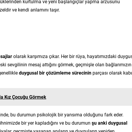
 yüklerinden kurtulma ve yeni başlangıçlar yapma arzusunu
eldir ve kendi anlamını taşır.
sajlar
olarak karşımıza çıkar. Her bir rüya, hayatımızdaki duygu
e eski sevgilinin mesaj attığını görmek, geçmişle olan bağlarımızın
genellikle
duygusal bir çözümleme sürecinin
parçası olarak kab
da Kız Çocuğu Görmek
lerinde, bu durumun psikolojik bir yansıma olduğunu fark eder.
zihnimizde bir yer kapladığını ve bu durumun
şu anki duygusal
rüyalar, geçmişte yaşanan anıların ve duyguların yeniden