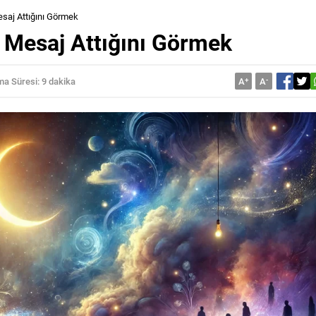
esaj Attığını Görmek
n Mesaj Attığını Görmek
a Süresi: 9 dakika
A
+
A
-