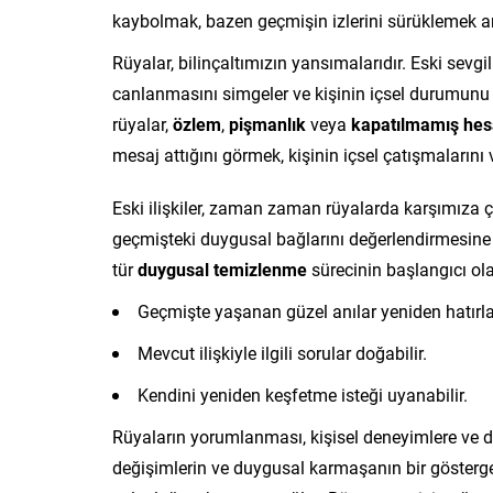
kaybolmak, bazen geçmişin izlerini sürüklemek an
Rüyalar, bilinçaltımızın yansımalarıdır. Eski sevgi
canlanmasını simgeler ve kişinin içsel durumunu 
rüyalar,
özlem
,
pişmanlık
veya
kapatılmamış hes
mesaj attığını görmek, kişinin içsel çatışmalarını
Eski ilişkiler, zaman zaman rüyalarda karşımıza ç
geçmişteki duygusal bağlarını değerlendirmesine n
tür
duygusal temizlenme
sürecinin başlangıcı olab
Geçmişte yaşanan güzel anılar yeniden hatırlan
Mevcut ilişkiyle ilgili sorular doğabilir.
Kendini yeniden keşfetme isteği uyanabilir.
Rüyaların yorumlanması, kişisel deneyimlere ve du
değişimlerin ve duygusal karmaşanın bir göstergesi 