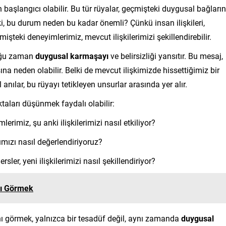
 başlangıcı olabilir. Bu tür rüyalar, geçmişteki duygusal bağların
eki, bu durum neden bu kadar önemli? Çünkü insan ilişkileri,
işteki deneyimlerimiz, mevcut ilişkilerimizi şekillendirebilir.
çoğu zaman
duygusal karmaşayı
ve belirsizliği yansıtır. Bu mesaj,
ına neden olabilir. Belki de mevcut ilişkimizde hissettiğimiz bir
anılar, bu rüyayı tetikleyen unsurlar arasında yer alır.
ktaları düşünmek faydalı olabilir:
erimiz, şu anki ilişkilerimizi nasıl etkiliyor?
mızı nasıl değerlendiriyoruz?
rsler, yeni ilişkilerimizi nasıl şekillendiriyor?
lı Görmek
nı görmek, yalnızca bir tesadüf değil, aynı zamanda
duygusal