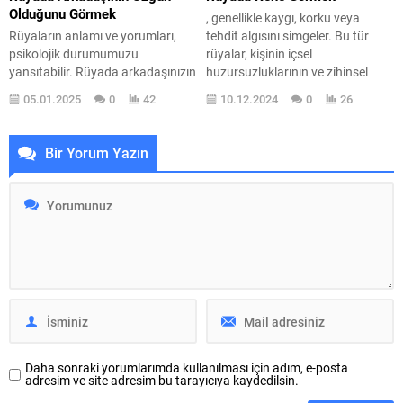
bir yer tutar. Peki, bu rüya...
Olduğunu Görmek
, genellikle kaygı, korku veya
Rüyaların anlamı ve yorumları,
tehdit algısını simgeler. Bu tür
psikolojik durumumuzu
rüyalar, kişinin içsel
yansıtabilir. Rüyada arkadaşınızın
huzursuzluklarının ve zihinsel
üzgün olduğunu görmek,
yüklerinin bir yansıması olarak
05.01.2025
0
42
10.12.2024
0
26
genellikle derin bir empati ve kaygı
değerlendirilebilir. Kene, doğada
duygularının bir yansımasıdır. Bu
parazit bir canlı olarak bilinir; bu
tür rüyalar, yalnızca uyku
nedenle rüyada kene görmek,
Bir Yorum Yazın
sırasında yaşanan hayal gücü
hayatınızdaki olumsuz etkileri ve
oyunları değil, aynı zamanda ruh
sizi rahatsız eden durumları
halimizi ve içsel düşüncelerimizi
temsil edebilir. Peki, bu rüyayı
de açığa çıkaran önemli
gördüğünüzde ne
ipuçlarıdır. Peki, bu tür bir rüya
düşünmelisiniz? Belki...
gördüğünüzde...
Daha sonraki yorumlarımda kullanılması için adım, e-posta
adresim ve site adresim bu tarayıcıya kaydedilsin.