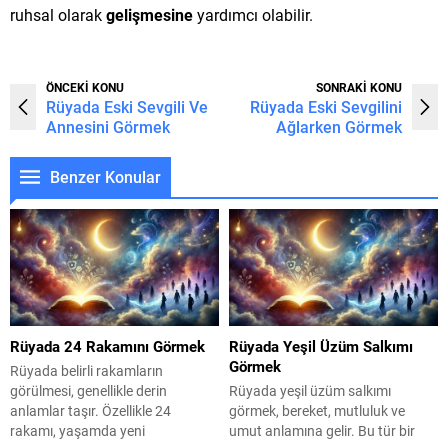
ruhsal olarak
gelişmesine
yardımcı olabilir.
ÖNCEKİ KONU
SONRAKİ KONU
Rüyada Eski Sevgili Ve
Rüyada Eski Sevgilini
Annesini Görmek
Ağlarken Görmek
Benzer Konular
Rüyada 24 Rakamını Görmek
Rüyada Yeşil Üzüm Salkımı
Görmek
Rüyada belirli rakamların
görülmesi, genellikle derin
Rüyada yeşil üzüm salkımı
anlamlar taşır. Özellikle 24
görmek, bereket, mutluluk ve
rakamı, yaşamda yeni
umut anlamına gelir. Bu tür bir