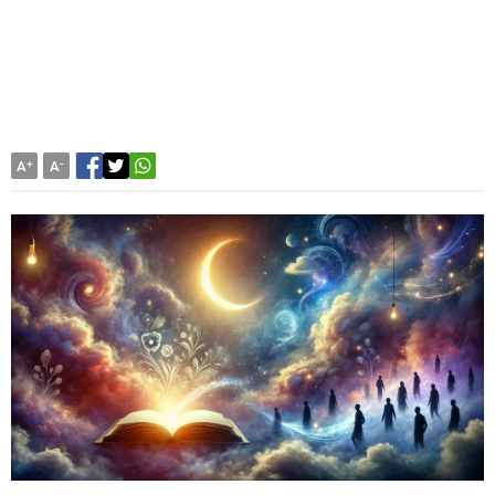
A
+
A
-