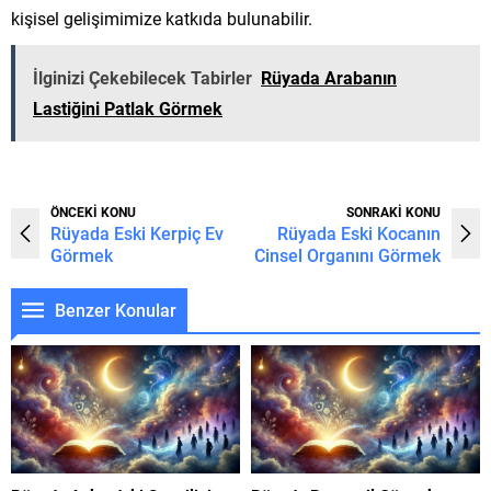
kişisel gelişimimize katkıda bulunabilir.
İlginizi Çekebilecek Tabirler
Rüyada Arabanın
Lastiğini Patlak Görmek
ÖNCEKİ KONU
SONRAKİ KONU
Rüyada Eski Kerpiç Ev
Rüyada Eski Kocanın
Görmek
Cinsel Organını Görmek
Benzer Konular