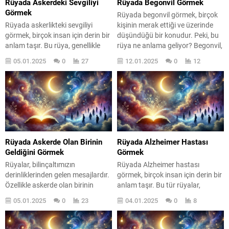
Rüyada Askerdeki Sevgiliyi
Rüyada Begonvil Görmek
Görmek
Rüyada begonvil görmek, birçok
Rüyada askerlikteki sevgiliyi
kişinin merak ettiği ve üzerinde
görmek, birçok insan için derin bir
düşündüğü bir konudur. Peki, bu
anlam taşır. Bu rüya, genellikle
rüya ne anlama geliyor? Begonvil,
kişinin içsel duygularını,
genellikle güzellik ve zarafet ile
05.01.2025
0
27
12.01.2025
0
12
özlemlerini ve belirsizliklerini
ilişkilendirilir. Rüyada bu çiçeği
yansıtır. Askerde olan bir sevgili,
görmek, kişinin hayatında olumlu
uzaklık ve özlem duygularını
değişikliklerin habercisi olabilir. Bu
beraberinde getirirken, aynı
yazıda, rüyada begonvil görmenin
zamanda kaygı ve belirsizlik
anlamlarını, sembolik yorumlarını
hissini de tetikler. Böyle bir rüya
ve rüya sahiplerinin hissettiği
gören kişi, sevdiğiyle olan ilişkisini
duyguları derinlemesine
sorgulayabilir ve bu...
inceleyeceğiz....
Rüyada Askerde Olan Birinin
Rüyada Alzheimer Hastası
Geldiğini Görmek
Görmek
Rüyalar, bilinçaltımızın
Rüyada Alzheimer hastası
derinliklerinden gelen mesajlardır.
görmek, birçok insan için derin bir
Özellikle askerde olan birinin
anlam taşır. Bu tür rüyalar,
rüyada görülmesi, birçok farklı
genellikle bilinçaltımızda gizli
05.01.2025
0
23
04.01.2025
0
8
anlam taşıyabilir. Bu tür rüyalar,
kalmış kaygıların ve korkuların bir
kişinin ruh halini, ilişkilerini ve
yansımasıdır. Peki, bu rüyalar
geleceğe dair beklentilerini
neden bu kadar etkileyici?