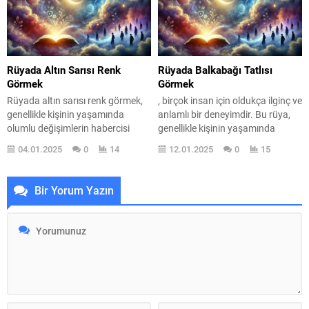
yansıtabilir. Peki, rüyada asker
Rüyalar, duygusal durumlarımızı,
görmek ne anlama geliyor? İşte
yaşamımızdaki belirsizlikleri ve
bu sorunun yanıtını bulmak için
stresleri açığa çıkaran bir pencere
derin bir yolculuğa çıkalım.
gibidir. Özellikle Alzheimer
Rüyada asker görmek, genellikle
hastalığı, unutkanlık ve zihinsel
Rüyada Altın Sarısı Renk
Rüyada Balkabağı Tatlısı
kişinin içsel...
kayıplarla ilişkilendirildiği...
Görmek
Görmek
Rüyada altın sarısı renk görmek,
, birçok insan için oldukça ilginç ve
genellikle kişinin yaşamında
anlamlı bir deneyimdir. Bu rüya,
olumlu değişimlerin habercisi
genellikle kişinin yaşamında
olarak değerlendirilir. Bu rüya,
meydana gelecek değişim ve
04.01.2025
0
14
12.01.2025
0
15
sadece bir renk değil, aynı
yeniliklerin habercisi olarak
zamanda umut, başarı ve
yorumlanır. Rüya, sadece bir
mutluluk simgesidir. Altın sarısı,
tatlıyı değil, aynı zamanda ruh
Bir Yorum Yazın
güneşin sıcak ışığını, zenginliği ve
halimizi, duygusal durumumuzu
parlaklığı temsil eder. Peki, rüyada
ve ilişkilerimizi de yansıtır.
bu rengi görmek ne anlama
Balkabağı tatlısı, özellikle
geliyor? Rüyalar, gizli
sonbahar mevsiminde yapılan ve
arzularımızın ve düşüncelerimizin
sıcak duygular uyandıran bir
yansımasıdır....
yiyecek...