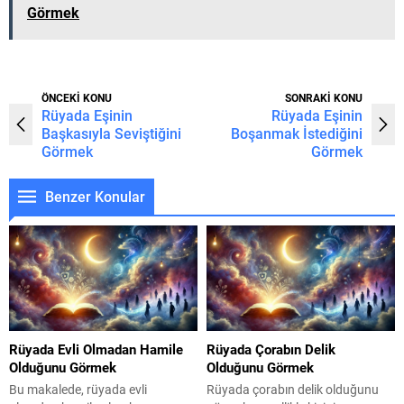
Görmek
ÖNCEKİ KONU
SONRAKİ KONU
Rüyada Eşinin
Rüyada Eşinin
Başkasıyla Seviştiğini
Boşanmak İstediğini
Görmek
Görmek
Benzer Konular
Rüyada Evli Olmadan Hamile
Rüyada Çorabın Delik
Olduğunu Görmek
Olduğunu Görmek
Bu makalede, rüyada evli
Rüyada çorabın delik olduğunu