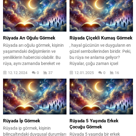
Rüyada Arı Oğulu Görmek
Rüyada Çiçekli Kumaş Görmek
Rüyada arı oğulu görmek, kişinin
, hayal gücünün ve duyguların en
yaşamındaki değişimlerin ve
güzel sembollerinden biridir. Peki,
yeniliklerin habercisi olabilir. Bu
bu rüya ne anlama geliyor?
rüya, aynı zamanda bereket ve
Rüyalar, çoğu zaman içsel
toplumsal ilişkilerle ilgili önemli
düşüncelerimizin ve hislerimizin
12.12.2024
0
37
12.01.2025
0
16
mesajlar taşır. Arı oğulu, doğanın
bir yansıması olarak karşımıza
döngüsünü ve üretkenliği
çıkar. Çiçekli kumaş, özellikle
simgeler; bu nedenle, rüyada arı
mutluluk, güzellik ve sevgi gibi
oğulu gören bir kişi, hayatında
olumlu duyguları temsil eder.
bazı olumlu gelişmelerin kapıda
Rüyada bu tür kumaşları görmek,
olduğunu hissedebilir. Peki, bu
kişinin ruh halinin ne kadar
rüya gerçekten ne...
pozitif...
Rüyada İp Görmek
Rüyada 5 Yaşında Erkek
Çocuğu Görmek
Rüyada ip görmek, kişinin
bilinçaltındaki duygusal durumları
Rüyada 5 yaşında bir erkek