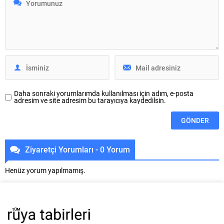
bağları, kardeş ilişkileri ve
sorgulamamız için bir fırsat
duygusal durumlar,...
sunar. Peki, bu rüyanın
arkasındaki anlam nedir?...
Daha sonraki yorumlarımda kullanılması için adım, e-posta
adresim ve site adresim bu tarayıcıya kaydedilsin.
Ziyaretçi Yorumları - 0 Yorum
Henüz yorum yapılmamış.