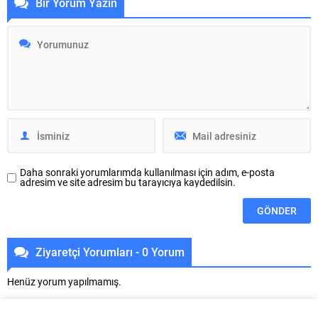
Bir Yorum Yazın
simgeler. Rüyanızda bu tür bir
korkuları gün yüzüne çıkarabilir.
görüntü ile karşılaşmak,
Peki, bu rüya ne anlama geliyor?
hayatınızdaki bazı sorunları
Rüyada görülen örümceklerin
çözme zamanının geldiğini
anlamı, rüya sahibinin
gösteriyor olabilir. Belki de...
yaşamındaki ilişkiler ve
durumlarla bağlantılı...
Daha sonraki yorumlarımda kullanılması için adım, e-posta
adresim ve site adresim bu tarayıcıya kaydedilsin.
Ziyaretçi Yorumları - 0 Yorum
Henüz yorum yapılmamış.