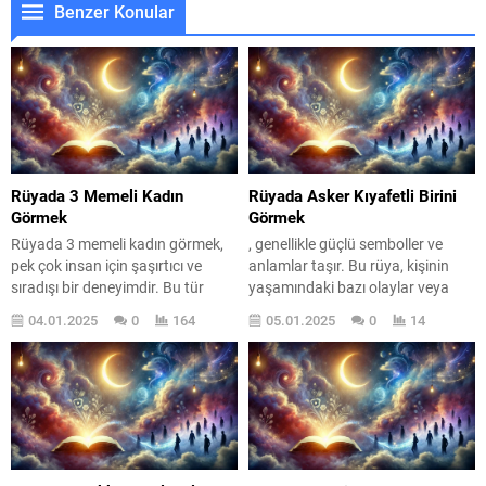
Benzer Konular
Rüyada 3 Memeli Kadın
Rüyada Asker Kıyafetli Birini
Görmek
Görmek
Rüyada 3 memeli kadın görmek,
, genellikle güçlü semboller ve
pek çok insan için şaşırtıcı ve
anlamlar taşır. Bu rüya, kişinin
sıradışı bir deneyimdir. Bu tür
yaşamındaki bazı olaylar veya
rüyalar, genellikle derin bir anlam
duygusal durumlarla ilgili ipuçları
04.01.2025
0
164
05.01.2025
0
14
taşıdığı düşünülen sembollerle
sunabilir. Asker, disiplinin ve
doludur. Rüyalar, bilinçaltımızın
düzenin simgesi olarak karşımıza
bir yansıması olarak kabul edilir
çıkar. Peki, bu rüyayı
ve içsel duygularımızı,
gördüğünüzde neler hissettiniz?
korkularımızı ve arzularımızı açığa
Rüya, belki de hayatınızdaki
çıkarabilir. Peki, bu rüyanın
kontrol arayışınızı veya zorluklarla
arkasında yatan anlamlar neler
yüzleşme biçiminizi yansıtıyor
olabilir? Rüya sembolleri...
olabilir. Asker kıyafetli birini