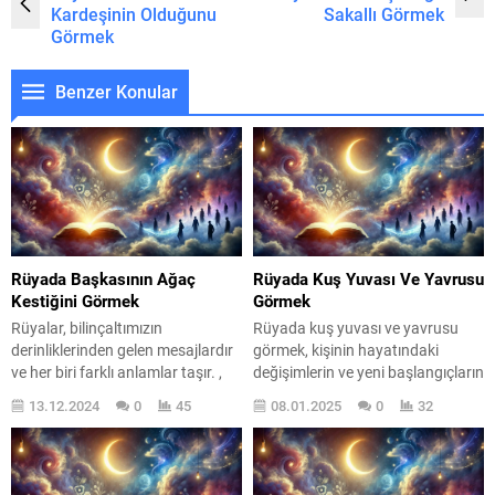
Kardeşinin Olduğunu
Sakallı Görmek
Görmek
Benzer Konular
Rüyada Başkasının Ağaç
Rüyada Kuş Yuvası Ve Yavrusu
Kestiğini Görmek
Görmek
Rüyalar, bilinçaltımızın
Rüyada kuş yuvası ve yavrusu
derinliklerinden gelen mesajlardır
görmek, kişinin hayatındaki
ve her biri farklı anlamlar taşır. ,
değişimlerin ve yeni başlangıçların
özellikle sembolik bir içerik
habercisi olabilir. Bu rüya, aynı
13.12.2024
0
45
08.01.2025
0
32
barındırır. Bu rüya, genellikle bir
zamanda aile bağları ve koruma
kişinin hayatında meydana gelen
içgüdüsüne dair önemli mesajlar
değişimleri, kayıpları ya da
taşır. Rüyalar, bilinçaltımızın
dönüşümleri simgeler. Ağaç,
derinliklerinden gelen birer