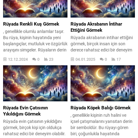
yaşamın sembolü olarak kabul
yansıma olarak, bize hayatımız
edilirken, kesilmesi ise bir şeylerin
hakkında ipuçları verebilir. Peki,
sona erdiğini veya yeni bir
kuş yuvası ve yavrusu görmek ne
başlangıcın habercisi olduğunu
anlama geliyor? Gelin, bu...
Rüyada Renkli Kuş Görmek
Rüyada Akrabanın İntihar
gösterir....
Ettiğini Görmek
, genellikle olumlu anlamlar taşır.
Bu rüya, kişinin hayatında yeni
Rüyada akrabanın intihar ettiğini
başlangıçlar, mutluluk ve özgürlük
görmek, birçok insan için son
arayışını simgeler. Rüyaların derin
derece rahatsız edici bir deneyim
anlamlarını keşfetmek,
olabilir. Bu tür rüyalar, genellikle
12.12.2024
0
23
04.01.2025
0
17
hayatımızdaki değişimlere ışık
kişinin içsel çatışmalarını,
tutabilir. Rüyada gördüğünüz
kaygılarını ve ruh halini yansıtan
kuşların renkleri ve davranışları,
derin anlamlar taşır. Rüyaların
bu mesajları daha iyi anlamanıza
gizemli dünyasında kaybolmak,
yardımcı olabilir. Örneğin, mavi bir
bazen insanı kendi duygusal
kuş, huzuru ve sakinliği, sarı bir
durumunu sorgulamaya iter. Peki,
kuş ise neşeyi ve...
bu rüya ne anlama geliyor?
Rüyada bir akrabanın...
Rüyada Evin Çatısının
Rüyada Köpek Balığı Görmek
Yıkıldığını Görmek
, genellikle kişinin ruh halini ve
Rüyada evin çatısının yıkıldığını
içsel çatışmalarını yansıtan derin
görmek, birçok kişi için oldukça
bir semboldür. Bu rüyayı gören
rahatsız edici bir deneyim olabilir.
biri, çoğunlukla hayatında