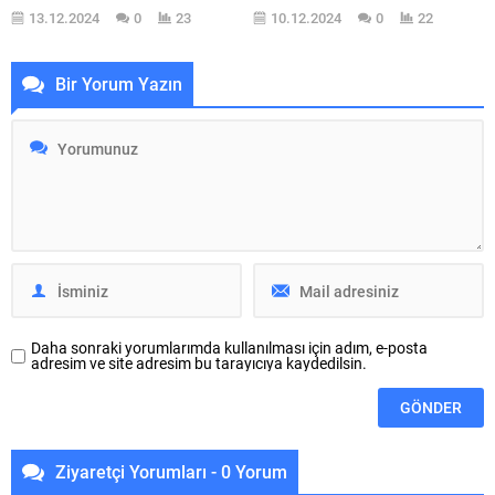
Bu tür bir rüya, genellikle kişinin
karşılaştığı korku, tehdit veya
13.12.2024
0
23
10.12.2024
0
22
yaşamında yaşadığı belirsizliklerin
bilinmeyen durumlar ile
ve güvenlik kaygılarının bir
yüzleşmek zorunda kalır. Rüyalar,
yansımasıdır. Evin çatısı, bir evin
bilinçaltımızın bize ilettiği mesajlar
Bir Yorum Yazın
en önemli koruyucu
olarak düşünüldüğünde, köpek
unsurlarından biridir ve çatı
balığı gibi güçlü ve korkutucu
yıkıldığında, kişinin kendisini
semboller, içsel duygularımızın bir
savunmasız hissetmesine neden
yansıması olabilir. Peki, bu
olur. Peki, bu rüya ne...
rüyayı...
Daha sonraki yorumlarımda kullanılması için adım, e-posta
adresim ve site adresim bu tarayıcıya kaydedilsin.
Ziyaretçi Yorumları - 0 Yorum