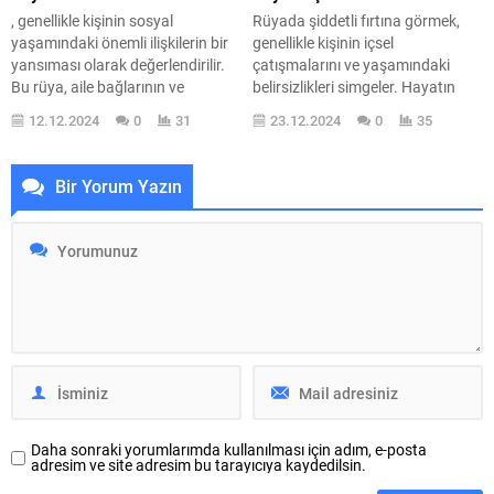
Peki, rüyada...
, genellikle kişinin sosyal
Rüyada şiddetli fırtına görmek,
yaşamındaki önemli ilişkilerin bir
genellikle kişinin içsel
yansıması olarak değerlendirilir.
çatışmalarını ve yaşamındaki
Bu rüya, aile bağlarının ve
belirsizlikleri simgeler. Hayatın
dostlukların ne kadar kıymetli
zorlukları ve karmaşası, rüya
12.12.2024
0
31
23.12.2024
0
35
olduğunu vurgulayan bir
dünyasında fırtına şeklinde
semboldür. Yemek sofrası, sadece
karşımıza çıkar. Bu tür rüyalar,
bir öğün değil, aynı zamanda
kişinin ruh halinin bir yansımasıdır
Bir Yorum Yazın
paylaşımın ve bir arada olmanın
ve çoğu zaman derin psikolojik
simgesidir. Rüyada böyle bir sofra
anlamlar taşır. Fırtına, sadece
görmek, kişinin yaşamındaki
dışsal bir olay değil, aynı
sosyal etkileşimlerin ve ilişkilerin
zamanda içsel bir mücadele
derinliğini...
olarak da...
Daha sonraki yorumlarımda kullanılması için adım, e-posta
adresim ve site adresim bu tarayıcıya kaydedilsin.