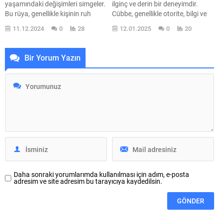
yaşamındaki değişimleri simgeler.
ilginç ve derin bir deneyimdir.
Bu rüya, genellikle kişinin ruh
Cübbe, genellikle otorite, bilgi ve
haliyle ilgili önemli ipuçları sunar.
manevi güç ile ilişkilendirilir. Bu
11.12.2024
0
28
12.01.2025
0
20
Biber dolması, dolgun ve içi dolu
yüzden, rüyada cübbe görmek,
bir yiyecek olarak, kişinin
kişinin yaşamındaki değişimlerin,
yaşamındaki doyum, tatmin ve
manevi durumunun ve toplumsal
Bir Yorum Yazın
hatta bazı arzularını temsil
ilişkilerinin sembolü olarak
edebilir. Peki, bu rüyayı
yorumlanabilir. Peki, bu rüya ne
gördüğünüzde ne hissetmelisiniz?
anlama geliyor? Cübbe, sadece
Belki de bu rüya,...
bir kıyafet değil; aynı zamanda...
Daha sonraki yorumlarımda kullanılması için adım, e-posta
adresim ve site adresim bu tarayıcıya kaydedilsin.