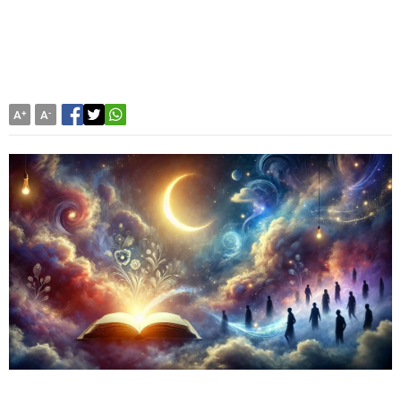
A
+
A
-