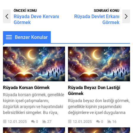
ÖNCEKİ KONU
SONRAKİ KONU
Rüyada Deve Kervanı
Rüyada Devlet Erkanı
Görmek
Görmek
Benzer Konular
Rüyada Korsan Görmek
Rüyada Beyaz Don Lastiği
Görmek
Rüyada korsan görmek, genellikle
kişinin içsel çatışmalarını,
Rüyada beyaz don lastiği görmek,
özgürlük arayışını ve hayatındaki
genellikle kişinin yaşamındaki
belirsizlikleri simgeler. Bu rüya,
değişimlere ve içsel duygularına
kişinin ruh halini ve yaşamındaki
işaret eder. Bu rüya, rüya
12.01.2025
0
27
12.01.2025
0
16
mevcut durumunu yansıtmakla
sahibinin ruh halini ve psikolojik
kalmaz, aynı zamanda macera ve
durumunu yansıtan sembollerle