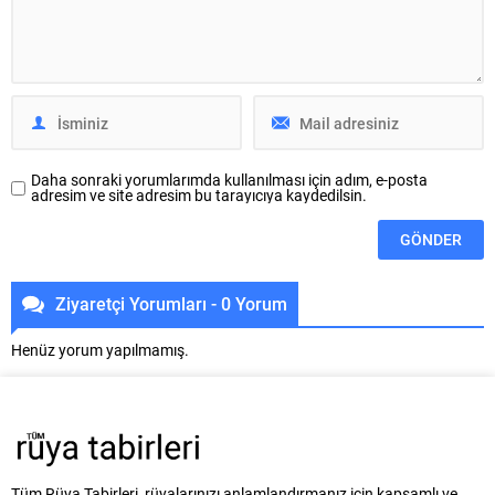
halimizin ve içsel çatışmalarımızın
projeye başlamak üzeresiniz ya
bir yansımasıdır. Peki, bu rüya...
da ilişkilerinizde bir dönüşüm
yaşıyorsunuz. Rüyanızda
arkadaşınızın...
Daha sonraki yorumlarımda kullanılması için adım, e-posta
adresim ve site adresim bu tarayıcıya kaydedilsin.
Ziyaretçi Yorumları - 0 Yorum
Henüz yorum yapılmamış.
Tüm Rüya Tabirleri, rüyalarınızı anlamlandırmanız için kapsamlı ve