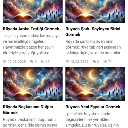
Rüyada Araba Trafiği Görmek
Rüyada Şarkı Söyleyen Birini
Görmek
, kişinin yaşamındaki karmaşayı
ve hareketliliği simgeler.
Rüyada şarkı söyleyen birini
Hayatımızda bazen her şeyin
görmek, rüya tabirleri açısından
birbiriyle çarpıştığı, yolların
oldukça ilginç ve derin anlamlar
tıkandığı anlar yaşarız. İşte bu tür
taşıyan bir durumdur. Bu tür
05.01.2025
0
25
13.12.2024
0
71
anlar, rüyalarımıza da yansır.
rüyalar, genellikle kişinin iç
Rüyada gördüğünüz araba
dünyasındaki duygusal
trafiği, zihninizdeki düşüncelerin
dalgalanmaları, mutlulukları ve
ve duyguların yoğunluğunu
belki de huzursuzlukları yansıtır.
yansıtabilir. Bu rüya, belki de
Şarkı, duyguların en güzel
hayatınızdaki belirsizlikler ve
ifadesidir ve rüyada bu sesi
kararsızlıklar hakkında bir uyarı
duymak, ruh halinizin bir
niteliği taşıyor. Kendinizi sıkışmış
yansıması olabilir. Peki, bu
Rüyada Başkasının Düğün
Rüyada Yeni Eşyalar Görmek
hissettiğinizde,...
rüyanın arkasında...
Görmek
, genellikle hayatın olumlu
Rüyada başkasının düğününü
değişimlerini ve yenilikleri
görmek, genellikle kişinin sosyal
simgeler. Bu tür rüyalar, kişinin