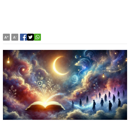
A
+
A
-