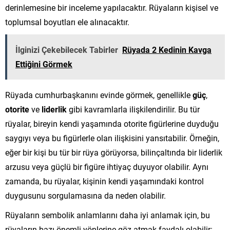
derinlemesine bir inceleme yapılacaktır. Rüyaların kişisel ve
toplumsal boyutları ele alınacaktır.
İlginizi Çekebilecek Tabirler
Rüyada 2 Kedinin Kavga
Ettiğini Görmek
Rüyada cumhurbaşkanını evinde görmek, genellikle
güç
,
otorite
ve
liderlik
gibi kavramlarla ilişkilendirilir. Bu tür
rüyalar, bireyin kendi yaşamında otorite figürlerine duyduğu
saygıyı veya bu figürlerle olan ilişkisini yansıtabilir. Örneğin,
eğer bir kişi bu tür bir rüya görüyorsa, bilinçaltında bir liderlik
arzusu veya güçlü bir figüre ihtiyaç duyuyor olabilir. Aynı
zamanda, bu rüyalar, kişinin kendi yaşamındaki kontrol
duygusunu sorgulamasına da neden olabilir.
Rüyaların sembolik anlamlarını daha iyi anlamak için, bu
rüyaların bazı önemli yönlerine göz atmak faydalı olabilir: