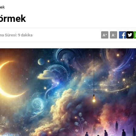
mek
Görmek
a Süresi: 9 dakika
A
+
A
-