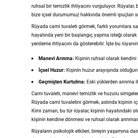
ruhsal bir temizlik ihtiyacını vurguluyor. Rüyalar, 
bize içsel durumumuz hakkında önemli ipuçları su
Rüyada cami tuvaleti görmek, farklı yorumlara sahi
hayatında yeni bir başlangıç yapma isteği olarak d
yenileme ihtiyacını da gösterebilir. İşte bu rüyanı
Manevi Arınma:
Kişinin ruhsal olarak kendini
İçsel Huzur:
Kişinin huzur arayışında olduğunu
Geçmişten Kurtulma:
Eski yüklerden arınma ih
Cami tuvaleti, manevi temizlik ve huzuru simgeler.
Rüyada cami tuvaletini görmek, aslında kişinin iç
Kimi zaman, bu tür rüyalar, kişinin hayatındaki o
kişinin kendine dönmesi ve ruhsal olarak arınması g
Rüyaların psikolojik etkileri, bireyin yaşamına dair