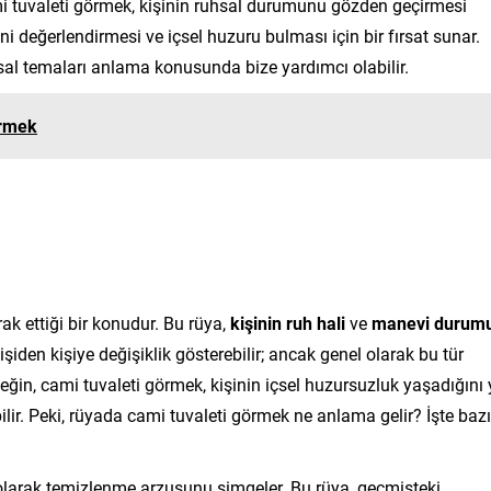
mi tuvaleti görmek, kişinin ruhsal durumunu gözden geçirmesi
dini değerlendirmesi ve içsel huzuru bulması için bir fırsat sunar.
sal temaları anlama konusunda bize yardımcı olabilir.
örmek
k ettiği bir konudur. Bu rüya,
kişinin ruh hali
ve
manevi durum
şiden kişiye değişiklik gösterebilir; ancak genel olarak bu tür
eğin, cami tuvaleti görmek, kişinin içsel huzursuzluk yaşadığını
ebilir. Peki, rüyada cami tuvaleti görmek ne anlama gelir? İşte bazı
 olarak temizlenme arzusunu simgeler. Bu rüya, geçmişteki