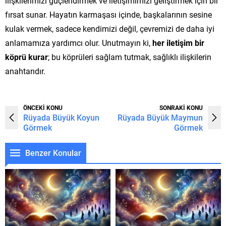
ilişkilerimizi güçlendirmek ve iletişimimizi geliştirmek için bir
fırsat sunar. Hayatın karmaşası içinde, başkalarının sesine
kulak vermek, sadece kendimizi değil, çevremizi de daha iyi
anlamamıza yardımcı olur. Unutmayın ki,
her iletişim bir
köprü kurar
; bu köprüleri sağlam tutmak, sağlıklı ilişkilerin
anahtarıdır.
ÖNCEKİ KONU
SONRAKİ KONU
Rüyada Büyük Koyun
Rüyada Büyük Maymun
Görmek
Görmek
Benzer Konular