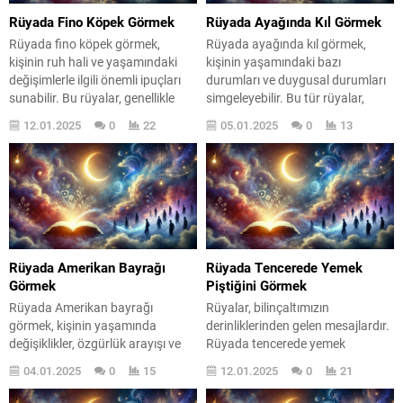
Rüyada Fino Köpek Görmek
Rüyada Ayağında Kıl Görmek
Rüyada fino köpek görmek,
Rüyada ayağında kıl görmek,
kişinin ruh hali ve yaşamındaki
kişinin yaşamındaki bazı
değişimlerle ilgili önemli ipuçları
durumları ve duygusal durumları
sunabilir. Bu rüyalar, genellikle
simgeleyebilir. Bu tür rüyalar,
kişinin iç dünyasındaki duygusal
genellikle bireyin içsel
12.01.2025
0
22
05.01.2025
0
13
durumları ve sosyal ilişkilerini
çatışmalarını ve çevresindeki
yansıtır. Fino köpek, sevimliliği ve
engelleri yansıtır. Belki de
sadakatiyle bilinir; bu nedenle,
hayatınızda sizi rahatsız eden bir
rüyada bu tür bir köpek görmek,
şeyler var ve bu rüya, o durumlara
hayatınızda olumlu değişimlerin
dikkat çekiyor. Rüyalar,
habercisi olabilir. Peki, bu
bilinçaltımızın derinliklerinden
rüyaların ardında yatan...
gelen mesajlardır ve bu mesajları
anlamak, kişisel gelişimimiz...
Rüyada Amerikan Bayrağı
Rüyada Tencerede Yemek
Görmek
Piştiğini Görmek
Rüyada Amerikan bayrağı
Rüyalar, bilinçaltımızın
görmek, kişinin yaşamında
derinliklerinden gelen mesajlardır.
değişiklikler, özgürlük arayışı ve
Rüyada tencerede yemek
ulusal kimlik ile ilgili derin anlamlar
pişirmek, birçok farklı anlama
04.01.2025
0
15
12.01.2025
0
21
taşıyabilir. Bu rüya, kişinin
gelebilir ve bu rüya, kişinin
bilinçaltındaki duyguları ve
yaşamında önemli değişimlerin