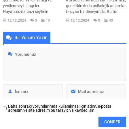
yenilenmeyi simgeler.
genellikle derin psikolojik anlamlar
Hayatımızda bazı şeylerin
taşıyan bir deneyimdir. Bu tür
tazelendiğini, içsel bir huzur
rüyalar, kişinin içsel çatışmalarını
12.12.2024
0
19
12.12.2024
0
40
arayışında olduğumuzu veya
ve ruhsal sağlığını yansıtabilir.
geçmişten kurtulma isteğimizi
Hayatın karmaşası içinde
yansıtan bu rüya, ruh halimizin ve
kaybolmuş hissettiğiniz anlarda,
Bir Yorum Yazın
yaşam koşullarımızın bir
bilinçaltınızın size göndermiş
yansıması olarak karşımıza çıkar.
olduğu bu mesajı anlamak
Rüyada kar görmek, belki de
oldukça önemlidir. Peki, bu rüya
hayatımızda yeni bir başlangıç
ne anlama geliyor? Rüya tabirleri
yapmak için doğru zamanın
açısından, adet kanı görmek,
geldiğini...
kişinin...
Daha sonraki yorumlarımda kullanılması için adım, e-posta
adresim ve site adresim bu tarayıcıya kaydedilsin.