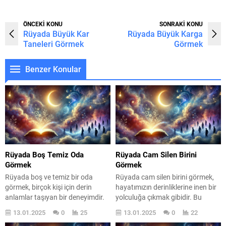
ÖNCEKİ KONU
SONRAKİ KONU
Rüyada Büyük Kar
Rüyada Büyük Karga
Taneleri Görmek
Görmek
Benzer Konular
Rüyada Boş Temiz Oda
Rüyada Cam Silen Birini
Görmek
Görmek
Rüyada boş ve temiz bir oda
Rüyada cam silen birini görmek,
görmek, birçok kişi için derin
hayatımızın derinliklerine inen bir
anlamlar taşıyan bir deneyimdir.
yolculuğa çıkmak gibidir. Bu
Bu tür rüyalar, genellikle kişinin
rüyalar, genellikle bir temizlenme
13.01.2025
0
25
13.01.2025
0
22
içsel dünyasıyla ilgili önemli
ve yenilenme arzusunu simgeler.