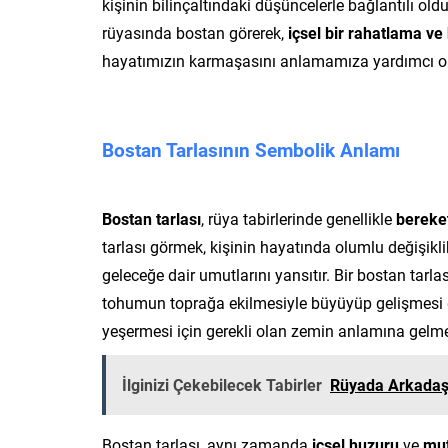
kişinin bilinçaltındaki düşüncelerle bağlantılı ol
rüyasında bostan görerek,
içsel bir rahatlama v
hayatımızın karmaşasını anlamamıza yardımcı olur
Bostan Tarlasının Sembolik Anlamı
Bostan tarlası
, rüya tabirlerinde genellikle
bereke
tarlası görmek, kişinin hayatında olumlu değişiklikl
geleceğe dair umutlarını yansıtır. Bir bostan tarlas
tohumun toprağa ekilmesiyle büyüyüp gelişmesi g
yeşermesi için gerekli olan zemin anlamına gelme
İlginizi Çekebilecek Tabirler
Rüyada Arkadaşı
Bostan tarlası, aynı zamanda
içsel huzuru
ve
mut