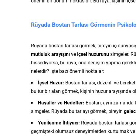
önemli bir dönüm noktasıdır. Bu rüya, kişinin içse
Rüyada Bostan Tarlası Görmenin Psikolo
Rüyada bostan tarlası görmek, bireyin iç dünyasıyla 
mutluluk arayışını
ve
içsel huzurunu
simgeler. Rü
hissediyorsa, bu rüya, ona değişim yapma gerekliliğ
nelerdir? İşte bazı önemli noktalar:
İçsel Huzur:
Bostan tarlası, düzenli ve bereketl
bu tür bir alan görmek, kişinin huzur arayışında o
Hayaller ve Hedefler:
Bostan, aynı zamanda kiş
simgeler. Rüyada bu tarlayı görmek, bireyin
gelec
Yenilenme İhtiyacı:
Rüyada bostan tarlası görme
geçmişteki olumsuz deneyimlerden kurtulmak ve ye