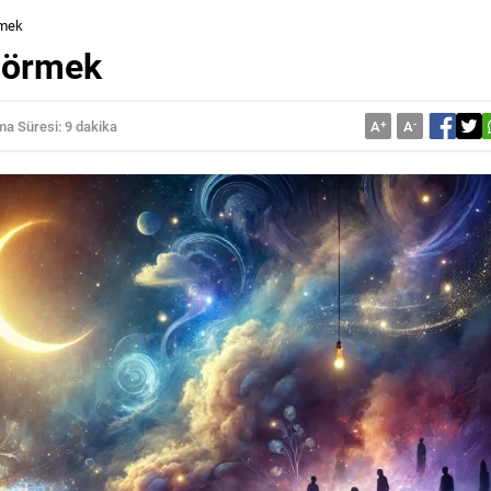
rmek
Görmek
a Süresi: 9 dakika
A
+
A
-