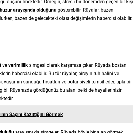
duğu düşünülmektedir. Örneğin, stresli bir dönemden geçen bir kişi
e huzur arayışında olduğunu
gösterebilir. Rüyalar, bazen
ken, bazen de gelecekteki olası değişimlerin habercisi olabilir.
t
ve
verimlilik
simgesi olarak karşımıza çıkar. Rüyada bostan
erin habercisi olabilir. Bu tür rüyalar, bireyin ruh halini ve
ı, yaşamın sunduğu fırsatları ve potansiyeli temsil eder; tıpkı bir
ibi. Rüyanızda gördüğünüz bu alan, belki de hayallerinizin
ktedir.
nın Saçını Kazıttığını Görmek
luluğu
arayışını da simgeler. Rüyada böyle bir alan görmek,