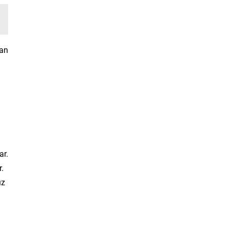
çan
ar.
r.
ız