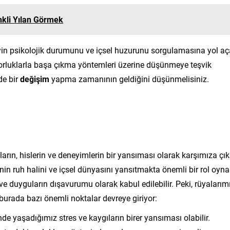
kli Yılan Görmek
eyin psikolojik durumunu ve içsel huzurunu sorgulamasına yol a
i zorluklarla başa çıkma yöntemleri üzerine düşünmeye teşvik
de bir
değişim
yapma zamanının geldiğini düşünmelisiniz.
ın, hislerin ve deneyimlerin bir yansıması olarak karşımıza çık
nin ruh halini ve içsel dünyasını yansıtmakta önemli bir rol oyna
ve duyguların dışavurumu olarak kabul edilebilir. Peki, rüyalarım
 burada bazı önemli noktalar devreye giriyor:
nde yaşadığımız stres ve kaygıların birer yansıması olabilir.