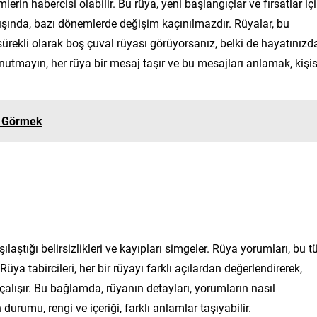
erin habercisi olabilir. Bu rüya, yeni başlangıçlar ve fırsatlar iç
kışında, bazı dönemlerde değişim kaçınılmazdır. Rüyalar, bu
 sürekli olarak boş çuval rüyası görüyorsanız, belki de hayatınızd
nutmayın, her rüya bir mesaj taşır ve bu mesajları anlamak, kişis
i Görmek
ştığı belirsizlikleri ve kayıpları simgeler. Rüya yorumları, bu t
üya tabircileri, her bir rüyayı farklı açılardan değerlendirerek,
çalışır. Bu bağlamda, rüyanın detayları, yorumların nasıl
 durumu, rengi ve içeriği, farklı anlamlar taşıyabilir.