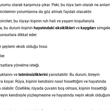
a vurumu olarak karşımıza çıkar. Peki, bu rüya tam olarak ne anla
bircilerinin yorumlarına da göz atmak faydalı olacaktır.
ircileri, bu rüyayı kişinin ruh hali ve yaşam koşullarıyla
şsa, bu durum kişinin
hayatındaki eksiklikleri
ve
kaygıları
simgele
unsurlara dikkat eder:
 şeylerin eksik olduğu hissi.
ler.
ırsatlara yönelme isteği.
uklarını ve
tatminsizliklerini
yansıtabilir. Bu durum, bireyin
ya koyar. Rüya, kişinin kendisini nasıl hissettiğini ve hayatında
labilir. Özellikle, rüyada çuvalın boş olması, kişinin hissettiği
bireyin kendisiyle yüzleşmesine ve hayatında neyin eksik olduğun