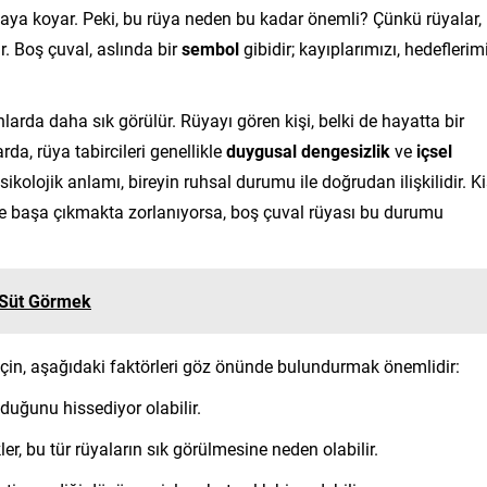
ortaya koyar. Peki, bu rüya neden bu kadar önemli? Çünkü rüyalar,
ır. Boş çuval, aslında bir
sembol
gibidir; kayıplarımızı, hedeflerim
anlarda daha sık görülür. Rüyayı gören kişi, belki de hayatta bir
da, rüya tabircileri genellikle
duygusal dengesizlik
ve
içsel
kolojik anlamı, bireyin ruhsal durumu ile doğrudan ilişkilidir. Ki
 ile başa çıkmakta zorlanıyorsa, boş çuval rüyası bu durumu
Süt Görmek
 için, aşağıdaki faktörleri göz önünde bulundurmak önemlidir:
lduğunu hissediyor olabilir.
ler, bu tür rüyaların sık görülmesine neden olabilir.