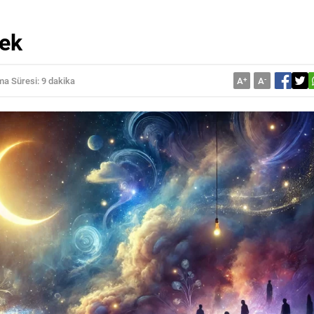
ek
a Süresi: 9 dakika
A
+
A
-