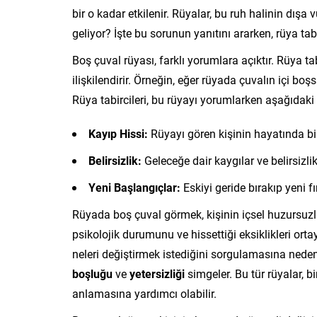
bir o kadar etkilenir. Rüyalar, bu ruh halinin dış
geliyor? İşte bu sorunun yanıtını ararken, rüya ta
Boş çuval rüyası, farklı yorumlara açıktır. Rüya tab
ilişkilendirir. Örneğin, eğer rüyada çuvalın içi bo
Rüya tabircileri, bu rüyayı yorumlarken aşağıdaki 
Kayıp Hissi:
Rüyayı gören kişinin hayatında bir
Belirsizlik:
Geleceğe dair kaygılar ve belirsizlik
Yeni Başlangıçlar:
Eskiyi geride bırakıp yeni f
Rüyada boş çuval görmek, kişinin içsel huzursuzl
psikolojik durumunu ve hissettiği eksiklikleri orta
neleri değiştirmek istediğini sorgulamasına neden o
boşluğu
ve
yetersizliği
simgeler. Bu tür rüyalar, 
anlamasına yardımcı olabilir.