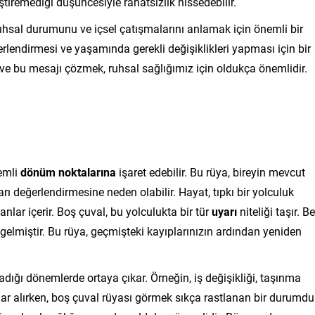
ştiremediği düşüncesiyle rahatsızlık hissedebilir.
uhsal durumunu ve içsel çatışmalarını anlamak için önemli bir
rlendirmesi ve yaşamında gerekli değişiklikleri yapması için bir
ır ve bu mesajı çözmek, ruhsal sağlığımız için oldukça önemlidir.
emli
dönüm noktalarına
işaret edebilir. Bu rüya, bireyin mevcut
ı değerlendirmesine neden olabilir. Hayat, tıpkı bir yolculuk
anlar içerir. Boş çuval, bu yolculukta bir tür
uyarı
niteliği taşır. Be
elmiştir. Bu rüya, geçmişteki kayıplarınızın ardından yeniden
dığı dönemlerde ortaya çıkar. Örneğin, iş değişikliği, taşınma
lar alırken, boş çuval rüyası görmek sıkça rastlanan bir durumdu