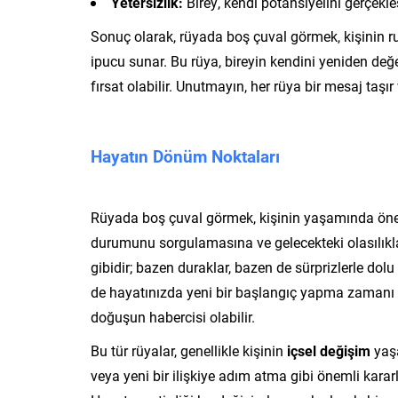
Yetersizlik:
Birey, kendi potansiyelini gerçekle
Sonuç olarak, rüyada boş çuval görmek, kişinin r
ipucu sunar. Bu rüya, bireyin kendini yeniden değe
fırsat olabilir. Unutmayın, her rüya bir mesaj taş
Hayatın Dönüm Noktaları
Rüyada boş çuval görmek, kişinin yaşamında ön
durumunu sorgulamasına ve gelecekteki olasılıklar
gibidir; bazen duraklar, bazen de sürprizlerle dolu 
de hayatınızda yeni bir başlangıç yapma zamanı g
doğuşun habercisi olabilir.
Bu tür rüyalar, genellikle kişinin
içsel değişim
yaşa
veya yeni bir ilişkiye adım atma gibi önemli karar