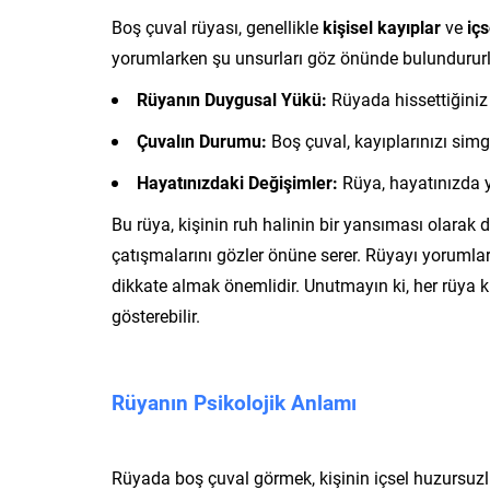
Boş çuval rüyası, genellikle
kişisel kayıplar
ve
iç
yorumlarken şu unsurları göz önünde bulundururl
Rüyanın Duygusal Yükü:
Rüyada hissettiğiniz 
Çuvalın Durumu:
Boş çuval, kayıplarınızı simge
Hayatınızdaki Değişimler:
Rüya, hayatınızda ya
Bu rüya, kişinin ruh halinin bir yansıması olarak d
çatışmalarını gözler önüne serer. Rüyayı yoruml
dikkate almak önemlidir. Unutmayın ki, her rüya ki
gösterebilir.
Rüyanın Psikolojik Anlamı
Rüyada boş çuval görmek, kişinin içsel huzursuzluk