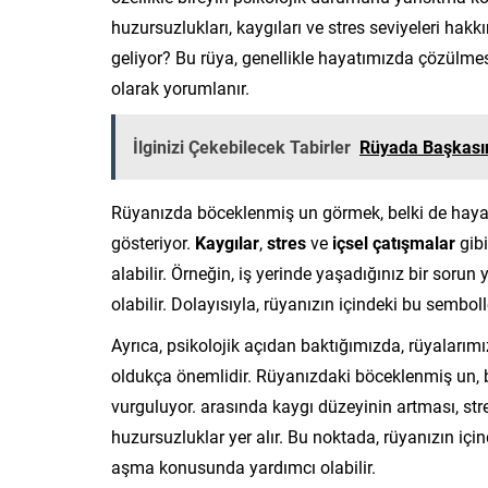
huzursuzlukları, kaygıları ve stres seviyeleri hak
geliyor? Bu rüya, genellikle hayatımızda çözülmes
olarak yorumlanır.
İlginizi Çekebilecek Tabirler
Rüyada Başkasın
Rüyanızda böceklenmiş un görmek, belki de hayat
gösteriyor.
Kaygılar
,
stres
ve
içsel çatışmalar
gibi
alabilir. Örneğin, iş yerinde yaşadığınız bir sorun ya
olabilir. Dolayısıyla, rüyanızın içindeki bu sembolle
Ayrıca, psikolojik açıdan baktığımızda, rüyaları
oldukça önemlidir. Rüyanızdaki böceklenmiş un, b
vurguluyor. arasında kaygı düzeyinin artması, st
huzursuzluklar yer alır. Bu noktada, rüyanızın iç
aşma konusunda yardımcı olabilir.