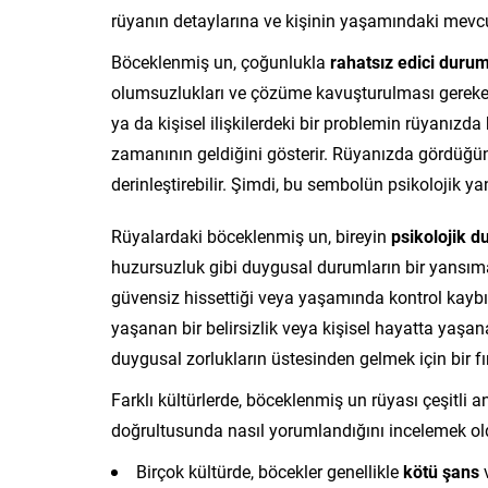
rüyanın detaylarına ve kişinin yaşamındaki mevcu
Böceklenmiş un, çoğunlukla
rahatsız edici durum
olumsuzlukları ve çözüme kavuşturulması gereken s
ya da kişisel ilişkilerdeki bir problemin rüyanız
zamanının geldiğini gösterir. Rüyanızda gördüğü
derinleştirebilir. Şimdi, bu sembolün psikolojik y
Rüyalardaki böceklenmiş un, bireyin
psikolojik 
huzursuzluk gibi duygusal durumların bir yansıma
güvensiz hissettiği veya yaşamında kontrol kaybı 
yaşanan bir belirsizlik veya kişisel hayatta yaşanan 
duygusal zorlukların üstesinden gelmek için bir fı
Farklı kültürlerde, böceklenmiş un rüyası çeşitli a
doğrultusunda nasıl yorumlandığını incelemek oldu
Birçok kültürde, böcekler genellikle
kötü şans
v