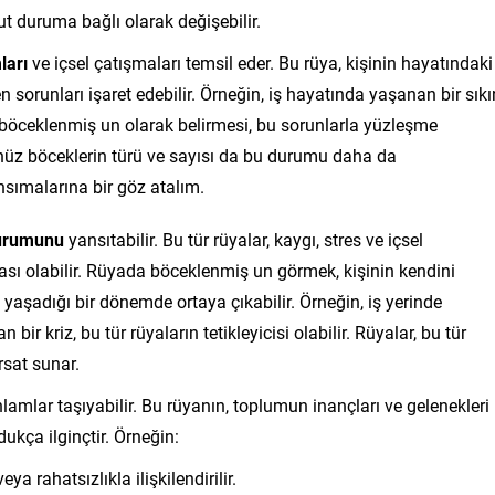
t duruma bağlı olarak değişebilir.
ları
ve içsel çatışmaları temsil eder. Bu rüya, kişinin hayatındaki
orunları işaret edebilir. Örneğin, iş hayatında yaşanan bir sıkı
da böceklenmiş un olarak belirmesi, bu sorunlarla yüzleşme
nüz böceklerin türü ve sayısı da bu durumu daha da
ansımalarına bir göz atalım.
durumunu
yansıtabilir. Bu tür rüyalar, kaygı, stres ve içsel
sı olabilir. Rüyada böceklenmiş un görmek, kişinin kendini
yaşadığı bir dönemde ortaya çıkabilir. Örneğin, iş yerinde
bir kriz, bu tür rüyaların tetikleyicisi olabilir. Rüyalar, bu tür
rsat sunar.
nlamlar taşıyabilir. Bu rüyanın, toplumun inançları ve gelenekleri
kça ilginçtir. Örneğin:
eya rahatsızlıkla ilişkilendirilir.