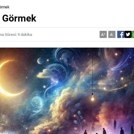
örmek
n Görmek
a Süresi: 9 dakika
A
+
A
-