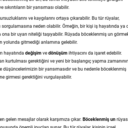
e sıkıntıların bir yansıması olabilir.
uzluklarını ve kaygılarını ortaya çıkarabilir. Bu tür rüyalar,
ı sorgulamasına neden olabilir. Örneğin, bir kişi iş hayatında ya 
 ona bir uyarı niteliği taşıyabilir. Rüyada böceklenmiş un görme
in yolunda gitmediği anlamına gelebilir.
in hayatında
değişim
ve
dönüşüm
ihtiyacını da işaret edebilir.
ından kurtulması gerektiğini ve yeni bir başlangıç yapma zamanını
n ve düşüncelerimizin bir yansımasıdır ve bu nedenle böceklenmiş
ne girmesi gerektiğini vurgulayabilir.
den gelen mesajlar olarak karşımıza çıkar.
Böceklenmiş un
rüyası
usunda önemli ipuçları sunar. Bu tür rüyalar, kişinin içsel