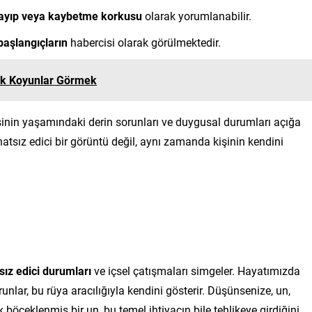
ayıp veya kaybetme korkusu
olarak yorumlanabilir.
başlangıçların
habercisi olarak görülmektedir.
ık Koyunlar Görmek
inin yaşamındaki derin sorunları ve duygusal durumları açığa
atsız edici bir görüntü değil, aynı zamanda kişinin kendini
sız edici durumları
ve içsel çatışmaları simgeler. Hayatımızda
unlar, bu rüya aracılığıyla kendini gösterir. Düşünsenize, un,
öceklenmiş bir un, bu temel ihtiyacın bile tehlikeye girdiğini