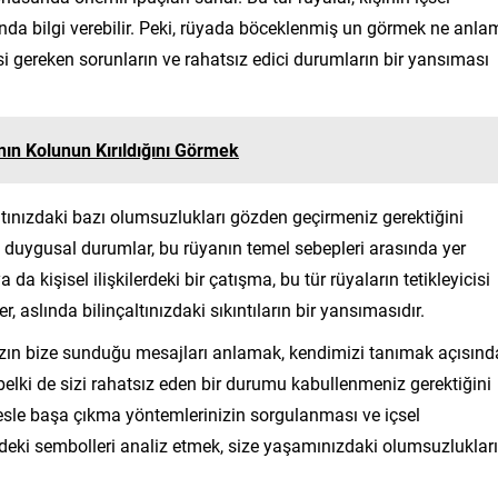
kında bilgi verebilir. Peki, rüyada böceklenmiş un görmek ne anl
i gereken sorunların ve rahatsız edici durumların bir yansıması
ın Kolunun Kırıldığını Görmek
ınızdaki bazı olumsuzlukları gözden geçirmeniz gerektiğini
 duygusal durumlar, bu rüyanın temel sebepleri arasında yer
 da kişisel ilişkilerdeki bir çatışma, bu tür rüyaların tetikleyicisi
r, aslında bilinçaltınızdaki sıkıntıların bir yansımasıdır.
mızın bize sunduğu mesajları anlamak, kendimizi tanımak açısın
elki de sizi rahatsız eden bir durumu kabullenmeniz gerektiğini
resle başa çıkma yöntemlerinizin sorgulanması ve içsel
indeki sembolleri analiz etmek, size yaşamınızdaki olumsuzlukları