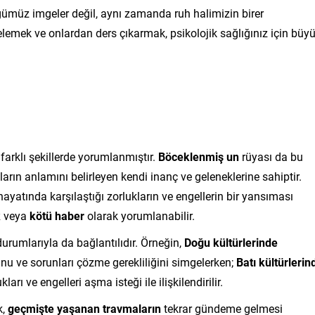
ümüz imgeler değil, aynı zamanda ruh halimizin birer
celemek ve onlardan ders çıkarmak, psikolojik sağlığınız için büy
 farklı şekillerde yorumlanmıştır.
Böceklenmiş un
rüyası da bu
yaların anlamını belirleyen kendi inanç ve geleneklerine sahiptir.
hayatında karşılaştığı zorlukların ve engellerin bir yansıması
k
veya
kötü haber
olarak yorumlanabilir.
 durumlarıyla da bağlantılıdır. Örneğin,
Doğu kültürlerinde
nu ve sorunları çözme gerekliliğini simgelerken;
Batı kültürlerin
rı ve engelleri aşma isteği ile ilişkilendirilir.
k,
geçmişte yaşanan travmaların
tekrar gündeme gelmesi