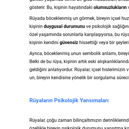
gösterir. Bu, kişinin hayatındaki
olumsuzlukların
v
Rüyada böceklenmiş un görmek, bireyin içsel huzurs
kişinin
duygusal durumunu
ve psikolojik sağlığın
özel yaşamında sorunlarla karşılaşıyorsa, bu rüya
kişinin kendini
güvensiz
hissettiği veya bir şeyler
Ayrıca, böceklenmiş unun sembolik anlamı, birey
Belki de bu rüya, kişinin artık eski alışkanlıklar
geldiğini anlatıyordur. Rüyalar, içsel hislerimizi
un, bireyin kendisine yönelik bir sorgulama süreci
Rüyaların Psikolojik Yansımaları
Rüyalar, çoğu zaman bilinçaltımızın derinliklerin
özellikle bireyin psikolojik durumunu yansıtma kon