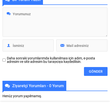
taşıyabilir. Peki, bu rüya ne
kanı, kadınların bedensel ve
anlama geliyor? Rüyada görülen
ruhsal döngülerini simgelerken,
bu masum ve sevimli figür,
rüyada bu kanı temizlemek ise
genellikle yeni başlangıçların,
kişinin içsel huzur arayışını ve
umutların ve hayallerin sembolü...
kendini yeniden değerlendirme
isteğini...
Daha sonraki yorumlarımda kullanılması için adım, e-posta
adresim ve site adresim bu tarayıcıya kaydedilsin.
Ziyaretçi Yorumları - 0 Yorum
Henüz yorum yapılmamış.