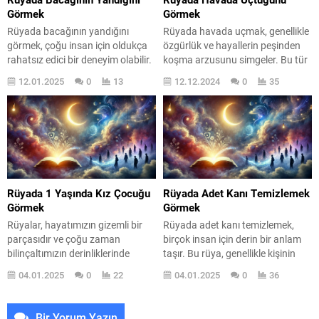
dolusunuz. Rüyalar, bazen
şans sembolü...
Görmek
Görmek
bilinçaltımızın bizlere iletmeye...
Rüyada bacağının yandığını
Rüyada havada uçmak, genellikle
görmek, çoğu insan için oldukça
özgürlük ve hayallerin peşinden
rahatsız edici bir deneyim olabilir.
koşma arzusunu simgeler. Bu tür
Ancak bu rüya, sadece bir kabus
rüyalar, kişinin içsel dünyasındaki
12.01.2025
0
13
12.12.2024
0
35
değil, aynı zamanda derin
huzursuzlukları, mutluluğu veya
anlamlar ve duygusal yansımalar
hayal gücünü yansıtabilir. Uçmak,
taşıyan bir semboldür. Rüyaların,
çoğu zaman günlük yaşamın
bilinçaltımızın bir yansıması
sıkıntılarından uzaklaşma isteğini
olduğunu düşünürsek, bu tür
temsil eder. Kendinizi havada
rüyalar, içsel çatışmalarımızı veya
süzülürken hayal etmek, belki de
kaygılarımızı ifade etmenin bir
yaşamınızdaki bazı sorunlardan
yolu olabilir. Peki, bu...
kaçmanın bir yoludur. Peki, bu
Rüyada 1 Yaşında Kız Çocuğu
Rüyada Adet Kanı Temizlemek
rüyalar ne...
Görmek
Görmek
Rüyalar, hayatımızın gizemli bir
Rüyada adet kanı temizlemek,
parçasıdır ve çoğu zaman
birçok insan için derin bir anlam
bilinçaltımızın derinliklerinde
taşır. Bu rüya, genellikle kişinin
sakladığı duyguları, düşünceleri
yaşamında meydana gelen
04.01.2025
0
22
04.01.2025
0
36
ve arzuları yansıtır. Rüyada 1
duygusal değişimlerin ve
yaşında bir kız çocuğu görmek, bu
yenilenme süreçlerinin bir
bağlamda oldukça özel bir anlam
yansıması olarak kabul edilir. Adet
Bir Yorum Yazın