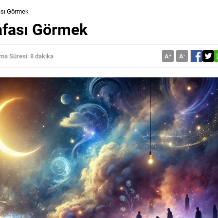
ası Görmek
afası Görmek
a Süresi: 8 dakika
A
+
A
-