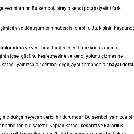
üvenini artırır. Bu sembol, bireyin kendi potansiyelini fark
.
mlerin ve dönüşümlerin habercisi olabilir. Bu, kişinin hayatınd
dımlar atma
ve yeni fırsatlar değerlendirme konusunda bir
şinin içsel gücünü keşfetmesine ve kendi yolunu çizmesine
 kafası, yalnızca bir sembol değil, aynı zamanda bir
hayat dersi
için oldukça heyecan verici bir durumdur. Bu sembol, yalnızca bir
barındıran bir işarettir. Kaplan kafası,
cesaret
ve
kararlılık
er ne gibi mesajlar almalı? İşte bu sorunun yanıtı, fal bakma