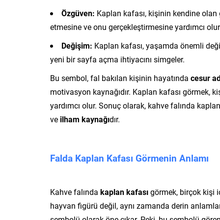
Özgüven:
Kaplan kafası, kişinin kendine olan g
etmesine ve onu gerçekleştirmesine yardımcı olur
Değişim:
Kaplan kafası, yaşamda önemli değişi
yeni bir sayfa açma ihtiyacını simgeler.
Bu sembol, fal bakılan kişinin hayatında
cesur a
motivasyon kaynağıdır. Kaplan kafası görmek, ki
yardımcı olur. Sonuç olarak, kahve falında kaplan
ve
ilham kaynağı
dır.
Falda Kaplan Kafası Görmenin Anlamı
Kahve falında
kaplan kafası
görmek, birçok kişi 
hayvan figürü değil, aynı zamanda derin anlamlar 
sembolü olarak öne çıkar. Peki, bu sembolü görenl