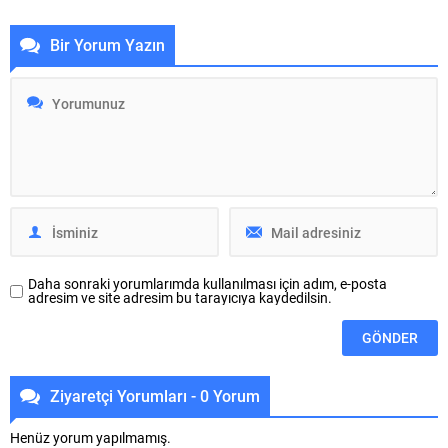
çeşitli mesajlar taşır. , çoğu
Peki, ne anlama geliyor? Bu
zaman dikkat çekici bir sembol
sembol, yalnızca bir figür değil,
Bir Yorum Yazın
olarak karşımıza çıkar. Peki, bu
aynı zamanda hayatımızda
tek ayakkabının anlamı nedir?
önemli değişimlerin habercisi
Neden bazı falcılar bu sembolü
olabilir. Hamilelik, genellikle yeni
vurgular? İşte bu yazıda, tek
başlangıçların ve umutların
ayakkabının kahve...
sembolü olarak kabul edilir. Bu
yüzden, falda hamile...
Daha sonraki yorumlarımda kullanılması için adım, e-posta
adresim ve site adresim bu tarayıcıya kaydedilsin.
Ziyaretçi Yorumları - 0 Yorum
Henüz yorum yapılmamış.