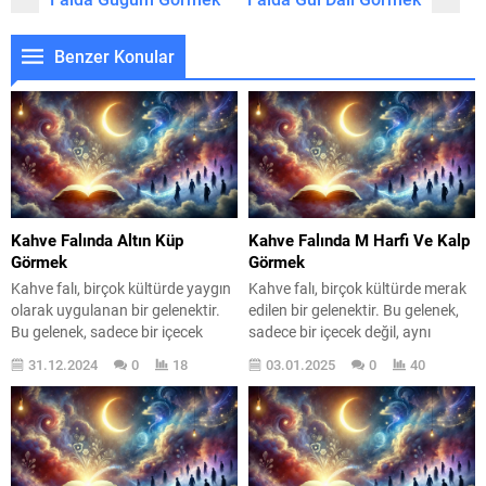
Benzer Konular
Kahve Falında Altın Küp
Kahve Falında M Harfi Ve Kalp
Görmek
Görmek
Kahve falı, birçok kültürde yaygın
Kahve falı, birçok kültürde merak
olarak uygulanan bir gelenektir.
edilen bir gelenektir. Bu gelenek,
Bu gelenek, sadece bir içecek
sadece bir içecek değil, aynı
içmekten öte, insanların geleceği
zamanda insanların ruh hallerini,
31.12.2024
0
18
03.01.2025
0
40
hakkında meraklarını
geleceklerini ve ilişkilerini
gidermelerine yardımcı olur.
anlamalarına yardımcı olan bir yol
Özellikle altın küp görmek, falda
olarak da görülmektedir. Özellikle
özel bir anlam taşır ve kişinin
M harfi ve kalp sembolleri, fal
geleceği hakkında önemli ipuçları
bakarken karşılaşılan önemli
verir. Peki, kahve falında altın küp
işaretlerdir. Peki, bu semboller