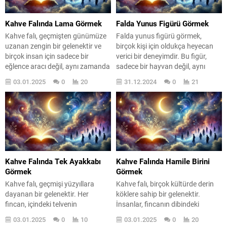
görmek ne anlama geliyor? Bu
kahve falında ne anlama geliyor?
sembol,...
Gelin,...
Kahve Falında Lama Görmek
Falda Yunus Figürü Görmek
Kahve falı, geçmişten günümüze
Falda yunus figürü görmek,
uzanan zengin bir gelenektir ve
birçok kişi için oldukça heyecan
birçok insan için sadece bir
verici bir deneyimdir. Bu figür,
eğlence aracı değil, aynı zamanda
sadece bir hayvan değil, aynı
derin anlamlar taşıyan bir
zamanda derin bir sembolik
03.01.2025
0
20
31.12.2024
0
21
ritüeldir. Bu gelenekte, lama
anlam taşır. Fal bakma geleneği,
figürü, özel bir yere sahiptir.
yüzyıllar boyunca insanların
Kahve falında lama görmek,
ruhsal durumlarını ve gelecekteki
sıradan bir görüntüden çok daha
olasılıklarını anlamalarına
fazlasını ifade eder. Peki, bu
yardımcı olmuştur. Peki, falda
sembol ne anlama geliyor?...
yunus görmek ne anlama geliyor?
Bu yazıda, yunus figürünün...
Kahve Falında Tek Ayakkabı
Kahve Falında Hamile Birini
Görmek
Görmek
Kahve falı, geçmişi yüzyıllara
Kahve falı, birçok kültürde derin
dayanan bir gelenektir. Her
köklere sahip bir gelenektir.
fincan, içindeki telvenin
İnsanlar, fincanın dibindeki
oluşturduğu sembollerle doludur
telvelere bakarak gelecekteki
03.01.2025
0
10
03.01.2025
0
20
ve bu semboller, hayata dair
olayları tahmin etmeye çalışırlar.