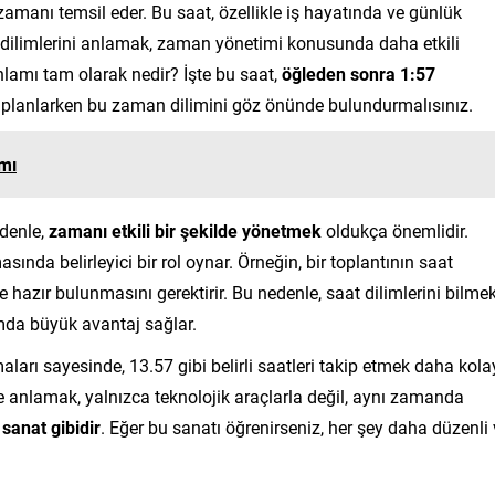
r zamanı temsil eder. Bu saat, özellikle iş hayatında ve günlük
t dilimlerini anlamak, zaman yönetimi konusunda daha etkili
nlamı tam olarak nedir? İşte bu saat,
öğleden sonra 1:57
zı planlarken bu zaman dilimini göz önünde bulundurmalısınız.
mı
edenle,
zamanı etkili bir şekilde yönetmek
oldukça önemlidir.
sında belirleyici bir rol oynar. Örneğin, bir toplantının saat
e hazır bulunmasını gerektirir. Bu nedenle, saat dilimlerini bilme
da büyük avantaj sağlar.
rı sayesinde, 13.57 gibi belirli saatleri takip etmek daha kola
ve anlamak, yalnızca teknolojik araçlarla değil, aynı zamanda
 sanat gibidir
. Eğer bu sanatı öğrenirseniz, her şey daha düzenli