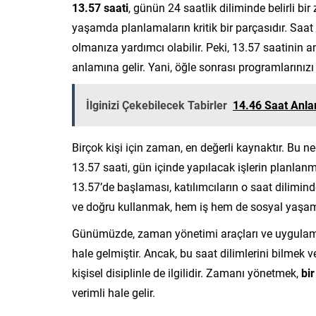
13.57 saati
, günün 24 saatlik diliminde belirli bi
yaşamda planlamaların kritik bir parçasıdır. Saa
olmanıza yardımcı olabilir. Peki, 13.57 saatinin a
anlamına gelir. Yani, öğle sonrası programlarını
İlginizi Çekebilecek Tabirler
14.46 Saat Anla
Birçok kişi için zaman, en değerli kaynaktır. Bu n
13.57 saati, gün içinde yapılacak işlerin planlanma
13.57’de başlaması, katılımcıların o saat dilimind
ve doğru kullanmak, hem iş hem de sosyal yaşam
Günümüzde, zaman yönetimi araçları ve uygulamala
hale gelmiştir. Ancak, bu saat dilimlerini bilmek 
kişisel disiplinle de ilgilidir. Zamanı yönetmek,
bir
verimli hale gelir.