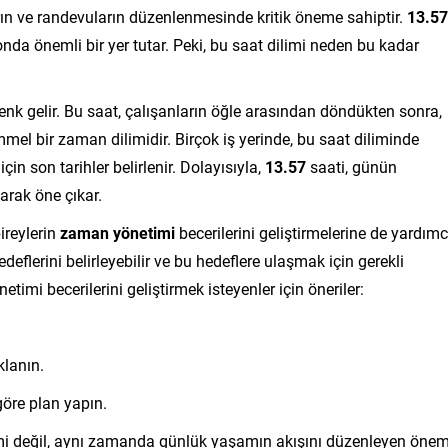
ın ve randevuların düzenlenmesinde kritik öneme sahiptir.
13.57
onda önemli bir yer tutar. Peki, bu saat dilimi neden bu kadar
denk gelir. Bu saat, çalışanların öğle arasından döndükten sonra,
el bir zaman dilimidir. Birçok iş yerinde, bu saat diliminde
çin son tarihler belirlenir. Dolayısıyla,
13.57
saati, günün
larak öne çıkar.
ireylerin
zaman yönetimi
becerilerini geliştirmelerine de yardımc
deflerini belirleyebilir ve bu hedeflere ulaşmak için gerekli
imi becerilerini geliştirmek isteyenler için öneriler:
klanın.
göre plan yapın.
mi değil, aynı zamanda günlük yaşamın akışını düzenleyen önem