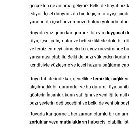
gerçekten ne anlama geliyor? Belki de hayatınızdak
ediyor. İçsel dünyanızda bir değişim arayışı içinde
yandan da içsel huzurunuzu bulma yolunda ataca
Rüyada yaz günü kar görmek, bireyin
duygusal 
rüya, içsel çatışmalar ve belirsizliklerle dolu bi
ve temizlenmeyi simgelerken, yaz mevsiminde bu
yansıması olabilir. Belki de bazı yüklerden kurtulm
kendisiyle yüzleşme ve içsel huzuru sağlama çabala
Rüya tabirlerinde kar, genellikle
temizlik
,
sağlık
v
alışılmadık bir durumdur ve bu durum, rüya sahi
gösterir. İnsanlar, karın saflığını ve yeniliği tems
bazı şeylerin değişeceğini ve belki de yeni bir sa
Rüyada kar görmek, her zaman olumlu bir anlam t
zorluklar
veya
mutlulukların
habercisi olabilir. İ