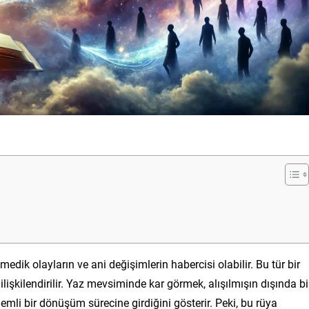
ik olayların ve ani değişimlerin habercisi olabilir. Bu tür bir
 ilişkilendirilir. Yaz mevsiminde kar görmek, alışılmışın dışında bi
i bir dönüşüm sürecine girdiğini gösterir. Peki, bu rüya