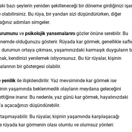
i bazı şeylerin yeniden şekilleneceği bir döneme girdiğinizi işa
 olabilirsiniz. Bu rüya, bir yandan sizi düşündürürken, diğer
ğınız adımları simgeler.
durumunu
ve
psikolojik yansımalarını
gözler önüne serebilir. Bu
r dönemde olduğunuzu gösterir. Rüyada kar görmek, genellikle saflı
 durumun ortaya çıkması, yaşamınızdaki karmaşık duyguların b
ak, kendinizi yenilemek istiyorsunuz. Bu tür rüyalar, kişinin
rının bir göstergesi olabilir.
e
yenilik
ile ilişkilendirilir. Yaz mevsiminde kar görmek ise
binin yaşamında beklenmedik olayların meydana geleceğini
il ettiğine inanır. Bu nedenle, yaz günü kar görmek, hayatınızdaki
yfa açacağınızı düşündürebilir.
aşımayabilir. Bu rüyalar, kişinin yaşamında karşılaşacağı
şte rüyada kar görmenin olası olumlu ve olumsuz yönleri: