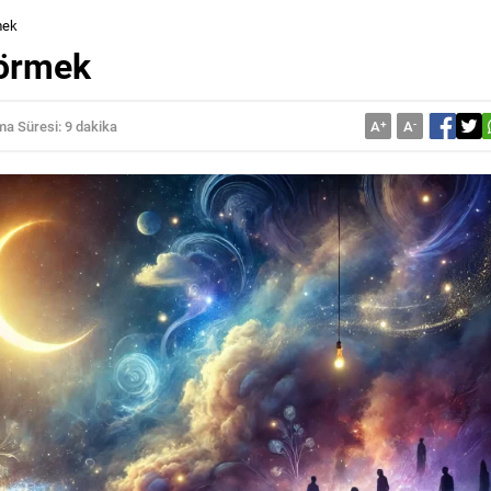
mek
Görmek
a Süresi: 9 dakika
A
+
A
-