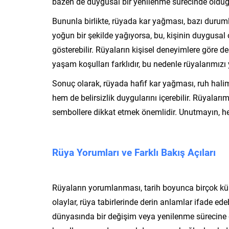
bazen de duygusal bir yenilenme sürecinde olduğu
Bununla birlikte, rüyada kar yağması, bazı durumlar
yoğun bir şekilde yağıyorsa, bu, kişinin duygusal 
gösterebilir. Rüyaların kişisel deneyimlere göre
yaşam koşulları farklıdır, bu nedenle rüyalarımızı
Sonuç olarak, rüyada hafif kar yağması, ruh hali
hem de belirsizlik duygularını içerebilir. Rüyala
sembollere dikkat etmek önemlidir. Unutmayın, her 
Rüya Yorumları ve Farklı Bakış Açıları
Rüyaların yorumlanması, tarih boyunca birçok kült
olaylar, rüya tabirlerinde derin anlamlar ifade edeb
dünyasında bir değişim veya yenilenme sürecine g