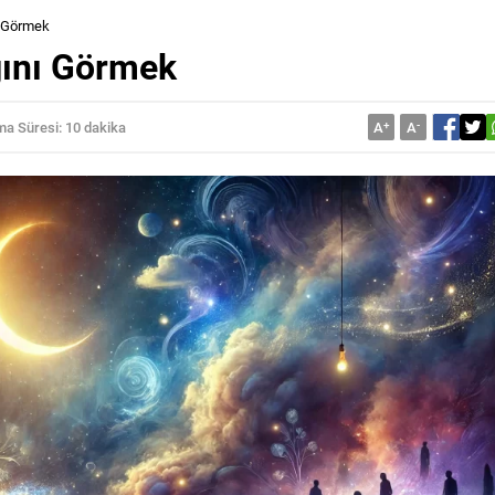
ı Görmek
ğını Görmek
a Süresi: 10 dakika
A
+
A
-