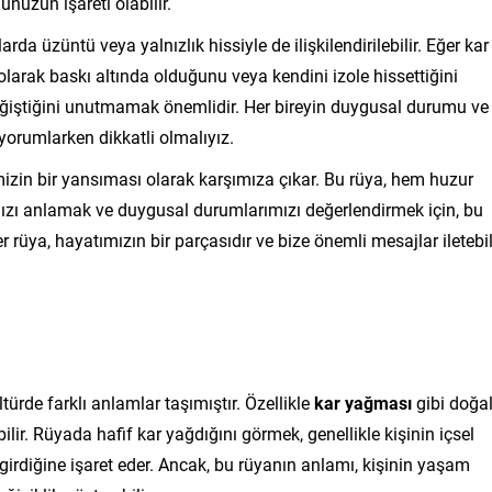
nuzun işareti olabilir.
da üzüntü veya yalnızlık hissiyle de ilişkilendirilebilir. Eğer kar
olarak baskı altında olduğunu veya kendini izole hissettiğini
 değiştiğini unutmamak önemlidir. Her bireyin duygusal durumu ve
 yorumlarken dikkatli olmalıyız.
mizin bir yansıması olarak karşımıza çıkar. Bu rüya, hem huzur
rımızı anlamak ve duygusal durumlarımızı değerlendirmek için, bu
rüya, hayatımızın bir parçasıdır ve bize önemli mesajlar iletebili
ürde farklı anlamlar taşımıştır. Özellikle
kar yağması
gibi doğa
ilir. Rüyada hafif kar yağdığını görmek, genellikle kişinin içsel
irdiğine işaret eder. Ancak, bu rüyanın anlamı, kişinin yaşam