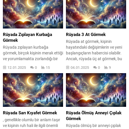
çevresindeki dinamikleri yansıtır.
durumunu ve duygusal
Rüyaların derin anlamlarını
ihtiyaçlarını da ifade eder. Rüyada
keşfederken, bu tür bir rüyanın
şömine görmek, aile bağlarının
arka planında yatan psikolojik
güçlendiği, sevdiklerimizle
faktörleri anlamak önemlidir.
geçirilen zamanın değerinin
Rüyada tartışma görmek, çoğu
anlaşıldığı bir döneme işaret
Rüyada Zıplayan Kurbağa
Rüyada 3 At Görmek
zaman kişinin kendi duygusal
edebilir....
Görmek
Rüyada at görmek, kişinin
durumunu sorgulamasına...
Rüyada zıplayan kurbağa
hayatındaki değişimlerin ve yeni
görmek, birçok kişinin merak ettiği
başlangıçların habercisi olabilir.
ve yorumlamakta zorlandığı bir
Ancak, rüyada üç at görmek, bu
rüya türüdür. Bu rüyalar, genellikle
durumu daha da derinleştirir. Üç
12.01.2025
0
15
04.01.2025
0
9
yaşamın getirdiği ani değişimlerin
at, yalnızca bir değişim değil, aynı
ve dönüşümlerin bir yansıması
zamanda fırsatların, seçimlerin ve
olarak kabul edilir. Kurbağalar,
kararların simgesidir. Hayatınızda
doğada geçirdikleri evreler ile
önemli bir dönüm noktasında
bilinirler; yumurta, larva ve
olduğunuzu hissediyorsanız, bu
yetişkinlik dönemleri. İşte bu
rüya size bazı mesajlar iletiyor
dönüşüm, rüyalardaki zıplayan
olabilir. Rüyalar, bilinçaltımızın...
kurbağalar için de geçerlidir.
Rüyada Sarı Kıyafet Görmek
Rüyada Ölmüş Anneyi Çıplak
Zıplayan bir...
Görmek
, genellikle olumlu bir anlam taşır
ve kişinin ruh hali ile ilgili önemli
Rüyada ölmüş bir anneyi çıplak