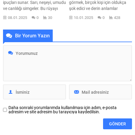
ipuçları sunar. Sarı, neşeyi, umudu
görmek, birçok kişi için oldukça
ve canlılığı simgeler. Bu rüyayı
şok edici ve derin anlamlar
gören birey, içsel mutluluğunu ve
taşıyan bir deneyimdir. Bu tür
08.01.2025
0
30
10.01.2025
0
428
pozitif düşüncelerini yansıtıyor
rüyalar, genellikle kişinin ruh hali,
olabilir. Rüyalar, bilinçaltımızın bir
duygusal durumu ve geçmişle
yansımasıdır ve sarı kıyafetler,
olan ilişkisi hakkında önemli
Bir Yorum Yazın
kişinin kendine güvenini ve sosyal
ipuçları sunar. Rüyaların gizemi,
ilişkilerini nasıl etkilediğini gözler
onları anlamaya çalıştığımızda
önüne serer....
daha da derinleşir. Peki, bu
rüyaların ardında yatan gerçekler
neler...
Daha sonraki yorumlarımda kullanılması için adım, e-posta
adresim ve site adresim bu tarayıcıya kaydedilsin.