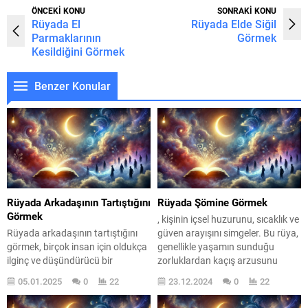
ÖNCEKİ KONU
SONRAKİ KONU
Rüyada El
Rüyada Elde Siğil
Parmaklarının
Görmek
Kesildiğini Görmek
Benzer Konular
Rüyada Arkadaşının Tartıştığını
Rüyada Şömine Görmek
Görmek
, kişinin içsel huzurunu, sıcaklık ve
Rüyada arkadaşının tartıştığını
güven arayışını simgeler. Bu rüya,
görmek, birçok insan için oldukça
genellikle yaşamın sunduğu
ilginç ve düşündürücü bir
zorluklardan kaçış arzusunu
deneyimdir. Bu tür rüyalar,
yansıtır. Şömine, ateşin ve
05.01.2025
0
22
23.12.2024
0
22
genellikle kişinin içsel
sıcaklığın sembolü olarak, aynı
çatışmalarını ve sosyal
zamanda kişinin ruhsal