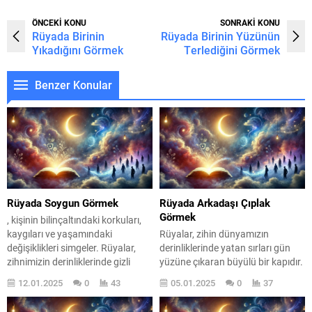
ÖNCEKİ KONU
SONRAKİ KONU
Rüyada Birinin
Rüyada Birinin Yüzünün
Yıkadığını Görmek
Terlediğini Görmek
Benzer Konular
Rüyada Soygun Görmek
Rüyada Arkadaşı Çıplak
Görmek
, kişinin bilinçaltındaki korkuları,
kaygıları ve yaşamındaki
Rüyalar, zihin dünyamızın
değişiklikleri simgeler. Rüyalar,
derinliklerinde yatan sırları gün
zihnimizin derinliklerinde gizli
yüzüne çıkaran büyülü bir kapıdır.
kalmış duyguların ve düşüncelerin
Rüyada arkadaşınızı çıplak
12.01.2025
0
43
05.01.2025
0
37
bir yansımasıdır. Soygun teması
görmek, ilk bakışta garip ve
da bu bağlamda, bireyin içsel
rahatsız edici bir deneyim gibi