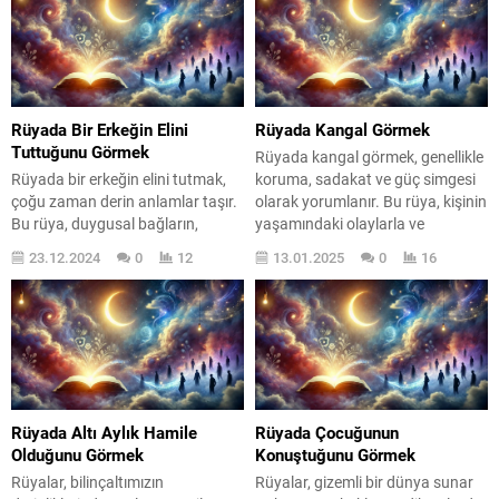
çatışmalarını ve yaşamındaki
görünse de, aslında oldukça derin
belirsizlikleri açığa çıkarır. Peki, bu
anlamlar taşıyabilir. Bu tür
rüyalar ne anlama gelir? Neden
rüyalar, genellikle bireyin içsel
bazı insanlar sık sık böyle rüyalar
çatışmalarını, bastırılmış
görür? İşte bu soruların
duygularını veya ilişkilerindeki
yanıtları,...
samimiyet seviyesini yansıtma
Rüyada Bir Erkeğin Elini
Rüyada Kangal Görmek
potansiyeline sahiptir. Kimi
Tuttuğunu Görmek
Rüyada kangal görmek, genellikle
zaman,...
Rüyada bir erkeğin elini tutmak,
koruma, sadakat ve güç simgesi
çoğu zaman derin anlamlar taşır.
olarak yorumlanır. Bu rüya, kişinin
Bu rüya, duygusal bağların,
yaşamındaki olaylarla ve
güvenin ve destek arayışının bir
hissettiği duygularla bağlantılıdır.
23.12.2024
0
12
13.01.2025
0
16
yansıması olarak yorumlanabilir.
Kangal, Türk kültüründe önemli
Rüya gören kişi, hayatında önemli
bir yere sahip olan ve sadakati
bir ilişkiye veya destek arayışına
simgeleyen bir köpek cinsidir.
işaret eden bu rüyayı
Rüyada bu hayvanı görmek,
gördüğünde, bilinçaltındaki
kişinin ruh halini ve içinde
duygularını keşfetme fırsatı bulur.
bulunduğu durumu yansıtabilir.
Peki, bu rüyanın ardında yatan
Bu rüya, bazen kişinin...
gerçek nedir? Rüyaların...
Rüyada Altı Aylık Hamile
Rüyada Çocuğunun
Olduğunu Görmek
Konuştuğunu Görmek
Rüyalar, bilinçaltımızın
Rüyalar, gizemli bir dünya sunar