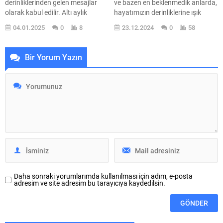
derinliklerinden gelen mesajlar
ve bazen en beklenmedik anlarda,
olarak kabul edilir. Altı aylık
hayatımızın derinliklerine ışık
hamilelik rüyası, genellikle yeni
tutabilir. Rüyada çocuğun
04.01.2025
0
8
23.12.2024
0
58
başlangıçlar ve değişimlere işaret
konuşmasını görmek, birçok kişi
eder. Bu tür rüyalar, yaşamımızda
için hem şaşırtıcı hem de
önemli bir dönüşümün eşiğinde
düşündürücü bir deneyimdir. Bu
Bir Yorum Yazın
olduğumuzu gösterir. Rüyada
rüya, yalnızca bir hayal değil, aynı
hamile olduğunuzu görmek,
zamanda bilinçaltımızın bize
sadece fiziksel bir durumu değil,
iletmeye çalıştığı önemli mesajlar
aynı zamanda duygusal ve ruhsal
barındırabilir. Peki, bu rüyanın
bir gelişimi de simgeler. Peki, bu
ardında ne gibi anlamlar...
rüyanın...
Daha sonraki yorumlarımda kullanılması için adım, e-posta
adresim ve site adresim bu tarayıcıya kaydedilsin.